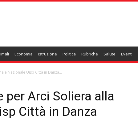
imali
Economia
Istruzione
Politica
Rubriche
Salute
Eventi
nale Nazionale Uisp Città in Danza...
per Arci Soliera alla
isp Città in Danza