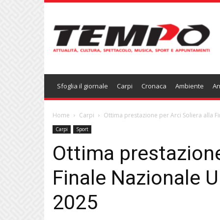
Temponews
Sfoglia il giornale
Carpi
Cronaca
Ambiente
An
Home
Carpi
Ottima prestazione per Arci Soliera alla Fi
Carpi
Sport
Ottima prestazione 
Finale Nazionale U
2025