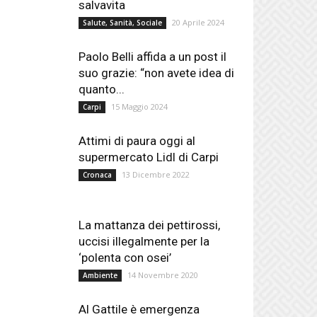
salvavita
20 Aprile 2024
Salute, Sanità, Sociale
Paolo Belli affida a un post il
suo grazie: “non avete idea di
quanto...
15 Maggio 2024
Carpi
Attimi di paura oggi al
supermercato Lidl di Carpi
13 Dicembre 2022
Cronaca
La mattanza dei pettirossi,
uccisi illegalmente per la
‘polenta con osei’
14 Novembre 2020
Ambiente
Al Gattile è emergenza