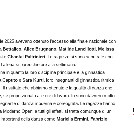
rile 2025 avevano ottenuto l’accesso alla finale nazionale con
a Bettalico
,
Alice Brugnano
,
Matilde Lancillotti
,
Melissa
si
e
Chantal Paltrinieri
. Le ragazze si sono scontrate con
 ad allenarsi parecchie ore alla settimana.
 in quanto la loro disciplina principale è la ginnastica
a Caputo
e
Sara Kurti
, loro insegnanti di ginnastica ritmica
 Il risultato che abbiamo ottenuto e la qualità di danza che
 se proporzionato alle ore di lavoro. Io sono davvero molto
nsegnante di danza moderna e coreografa. Le ragazze hanno
ia Moderno Open; a tutti gli effetti, si tratta comunque di un
i importanti della danza come
Mariella Ermini
,
Fabrizio