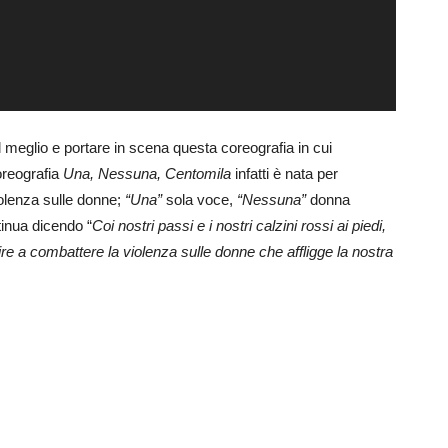
 al meglio e portare in scena questa coreografia in cui
oreografia
Una, Nessuna, Centomila
infatti è nata per
iolenza sulle donne;
“Una”
sola voce,
“Nessuna”
donna
inua dicendo “
Coi nostri passi e i nostri calzini rossi ai piedi,
cire a combattere la violenza sulle donne che affligge la nostra