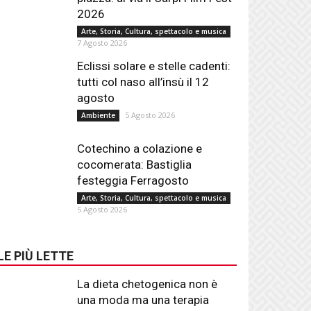
2026
Arte, Storia, Cultura, spettacolo e musica
7 Agosto 2026
Eclissi solare e stelle cadenti:
tutti col naso all’insù il 12
agosto
5 Agosto 2026
Ambiente
Cotechino a colazione e
cocomerata: Bastiglia
festeggia Ferragosto
Arte, Storia, Cultura, spettacolo e musica
5 Agosto 2026
LE PIÙ LETTE
La dieta chetogenica non è
una moda ma una terapia