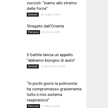
cuccioli: “siamo allo stremo
delle forze”
19 Giugno 2024
Animali
Stregato dall’Oriente
30 Marzo 2020
Persone
Il Gattile lancia un appello:
“abbiamo bisogno di aiuto”
12 Novembre 2024
Animali
“In pochi giorni la polmonite
ha compromesso gravemente
tutto il mio sistema
respiratorio”
17 Marzo 2020
Persone