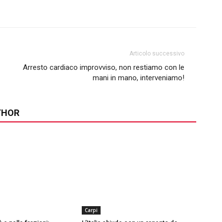
Articolo successivo
Arresto cardiaco improvviso, non restiamo con le
mani in mano, interveniamo!
THOR
Carpi