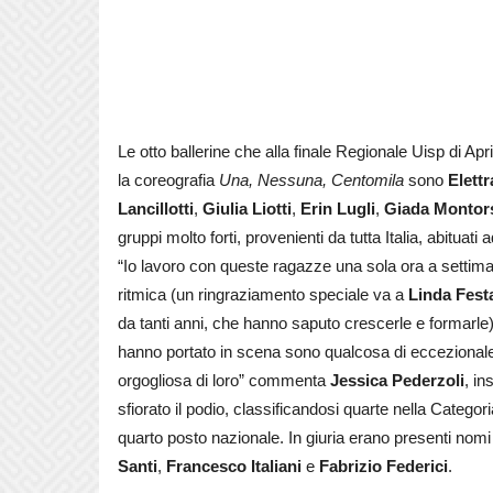
Le otto ballerine che alla finale Regionale Uisp di Ap
la coreografia
Una, Nessuna, Centomila
sono
Elettr
Lancillotti
,
Giulia Liotti
,
Erin Lugli
,
Giada Montor
gruppi molto forti, provenienti da tutta Italia, abituati
“Io lavoro con queste ragazze una sola ora a settimana
ritmica (un ringraziamento speciale va a
Linda Fest
da tanti anni, che hanno saputo crescerle e formarle).
hanno portato in scena sono qualcosa di eccezionale,
orgogliosa di loro” commenta
Jessica Pederzoli
, i
sfiorato il podio, classificandosi quarte nella Categor
quarto posto nazionale. In giuria erano presenti nom
Santi
,
Francesco Italiani
e
Fabrizio Federici
.