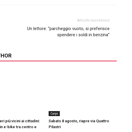
Articolo successivo
Un lettore: “parcheggio vuoto, si preferisce
spendere i soldi in benzina”
THOR
Carpi
ri più vicini ai cittadini:
Sabato 8 agosto, riapre via Quattro
in e-bike tra centro e
Pilastri