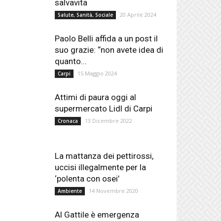
salvavita
20 Aprile 2024
Salute, Sanità, Sociale
Paolo Belli affida a un post il
suo grazie: “non avete idea di
quanto...
15 Maggio 2024
Carpi
Attimi di paura oggi al
supermercato Lidl di Carpi
13 Dicembre 2022
Cronaca
La mattanza dei pettirossi,
uccisi illegalmente per la
‘polenta con osei’
14 Novembre 2020
Ambiente
Al Gattile è emergenza