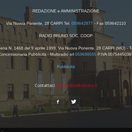
REDAZIONE e AMMINISTRAZIONE
Via Nuova Ponente, 28 CARPI Tel.
059642877
- Fax 059642110
RADIO BRUNO SOC. COOP
dena N. 1468 del 9 aprile 1999. Via Nuova Ponente, 28 CARPI (MO) - T
Concessionaria Pubblicità - Multiradio srl
059698555
P.IVA 0075445036
Pubblicità
Contattaci:
tempo@radiobruno.it