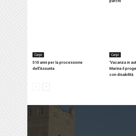
parchi
Carpi
Carpi
510 anni per la processione
‘Vacanza in aut
dell’Assunta
Marina il proge
con disabilità