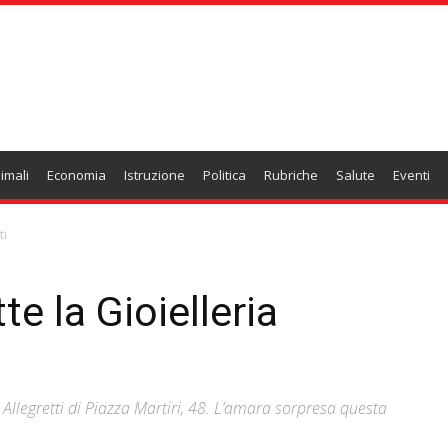
imali
Economia
Istruzione
Politica
Rubriche
Salute
Eventi
ti
te la Gioielleria
ia Allegretti di Piazza Martiri, 48. L’amara sorpresa questa