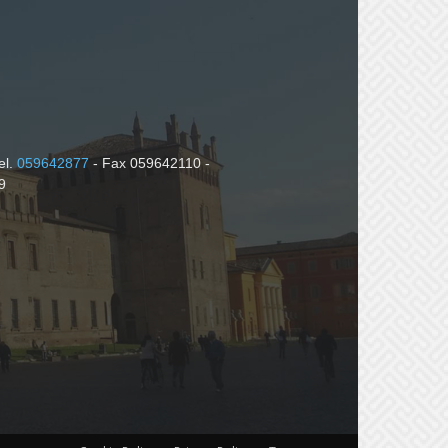
el.
059642877
- Fax 059642110 -
9