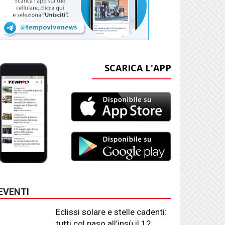
SCARICA L'APP
EVENTI
Eclissi solare e stelle cadenti:
tutti col naso all’insù il 12