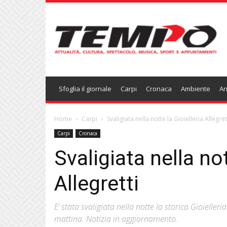
Temponews
Sfoglia il giornale
Carpi
Cronaca
Ambiente
An
Home
Carpi
Svaligiata nella notte la Gioielleria Allegret
Carpi
Cronaca
Svaligiata nella not
Allegretti
E’ stata svaligiata nella notte la storica Gioieller
mattina. Notizia in aggiornamento.