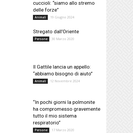
cuccioli: “siamo allo stremo
delle forze”
19 Giugno 2024
Animali
Stregato dall’Oriente
30 Marzo 2020
Persone
Il Gattile lancia un appello:
“abbiamo bisogno di aiuto”
12 Novembre 2024
Animali
“In pochi giorni la polmonite
ha compromesso gravemente
tutto il mio sistema
respiratorio”
17 Marzo 2020
Persone