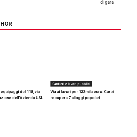
di gara
THOR
Cantieri e lavori pubblici
equipaggi del 118, via
Via ai lavori per 133mila euro: Carpi
azione dell’Azienda USL
recupera 7 alloggi popolari