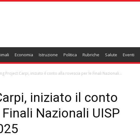
imali
Economia
Istruzione
Politica
Rubriche
Salute
Eventi
ng Project Carpi, iniziato il conto alla rovescia per le Finali Nazionali...
arpi, iniziato il conto
e Finali Nazionali UISP
2025