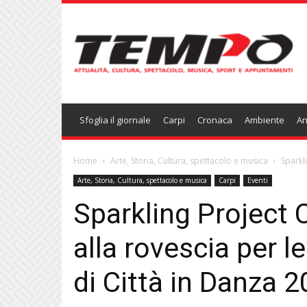
Temponews
Sfoglia il giornale
Carpi
Cronaca
Ambiente
An
Home
Arte, Storia, Cultura, spettacolo e musica
Sparkli
Arte, Storia, Cultura, spettacolo e musica
Carpi
Eventi
Sparkling Project C
alla rovescia per l
di Città in Danza 