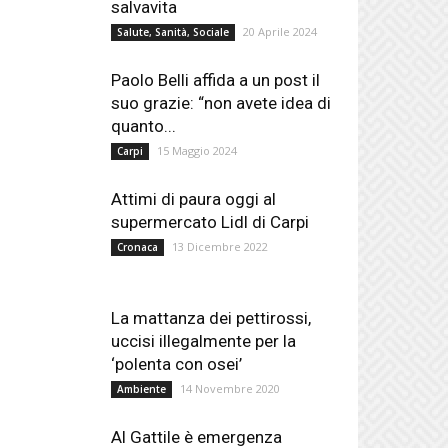
salvavita
20 Aprile 2024
Salute, Sanità, Sociale
Paolo Belli affida a un post il
suo grazie: “non avete idea di
quanto...
15 Maggio 2024
Carpi
Attimi di paura oggi al
supermercato Lidl di Carpi
13 Dicembre 2022
Cronaca
La mattanza dei pettirossi,
uccisi illegalmente per la
‘polenta con osei’
14 Novembre 2020
Ambiente
Al Gattile è emergenza