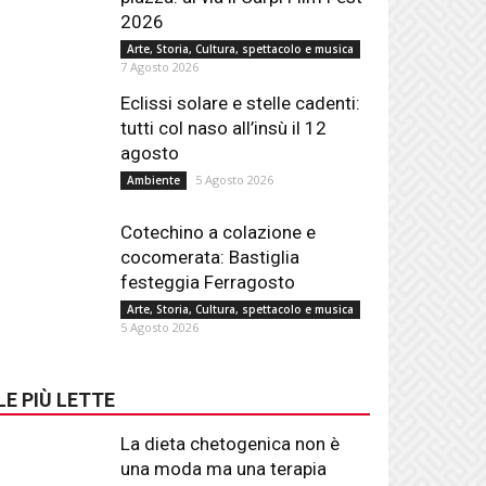
2026
Arte, Storia, Cultura, spettacolo e musica
7 Agosto 2026
Eclissi solare e stelle cadenti:
tutti col naso all’insù il 12
agosto
5 Agosto 2026
Ambiente
Cotechino a colazione e
cocomerata: Bastiglia
festeggia Ferragosto
Arte, Storia, Cultura, spettacolo e musica
5 Agosto 2026
LE PIÙ LETTE
La dieta chetogenica non è
una moda ma una terapia