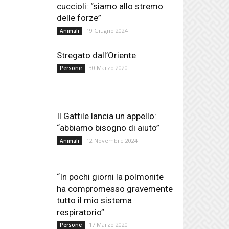
cuccioli: “siamo allo stremo
delle forze”
19 Giugno 2024
Animali
Stregato dall’Oriente
30 Marzo 2020
Persone
Il Gattile lancia un appello:
“abbiamo bisogno di aiuto”
12 Novembre 2024
Animali
“In pochi giorni la polmonite
ha compromesso gravemente
tutto il mio sistema
respiratorio”
17 Marzo 2020
Persone