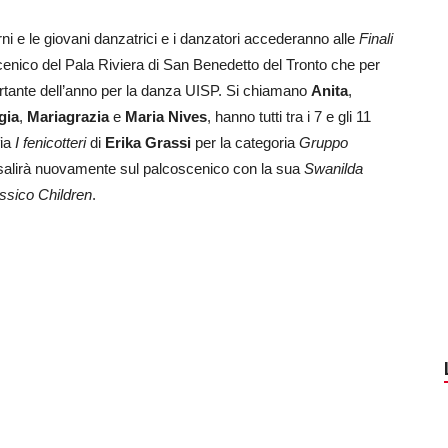
e le giovani danzatrici e i danzatori accederanno alle
Finali
enico del Pala Riviera di San Benedetto del Tronto che per
ortante dell’anno per la danza UISP. Si chiamano
Anita
,
gia
,
Mariagrazia
e
Maria Nives
, hanno tutti tra i 7 e gli 11
fia
I fenicotteri
di
Erika Grassi
per la categoria
Gruppo
 salirà nuovamente sul palcoscenico con la sua
Swanilda
ssico Children
.