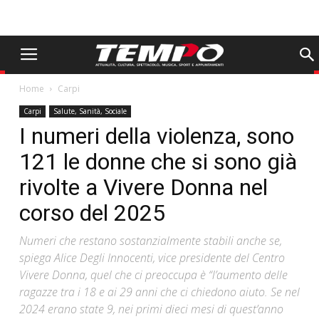
Home
Carpi
Carpi
Salute, Sanità, Sociale
I numeri della violenza, sono
121 le donne che si sono già
rivolte a Vivere Donna nel
corso del 2025
Numeri che restano sostanzialmente stabili anche se,
spiega Alice Degli Innocenti, vice presidente del Centro
Vivere Donna, quel che ci preoccupa è “l’aumento delle
ragazze tra i 18 e ai 29 anni che ci chiedono aiuto. Se nel
2024 erano state 9, nei primi dieci mesi di quest’anno