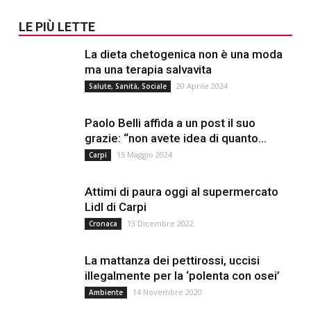
LE PIÙ LETTE
La dieta chetogenica non è una moda
ma una terapia salvavita
20 Aprile 2024
Salute, Sanità, Sociale
Paolo Belli affida a un post il suo
grazie: “non avete idea di quanto...
15 Maggio 2024
Carpi
Attimi di paura oggi al supermercato
Lidl di Carpi
13 Dicembre 2022
Cronaca
La mattanza dei pettirossi, uccisi
illegalmente per la ‘polenta con osei’
14 Novembre 2020
Ambiente