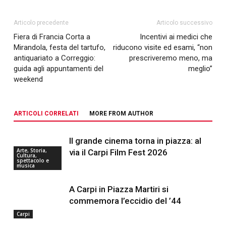
Articolo precedente
Articolo successivo
Fiera di Francia Corta a
Incentivi ai medici che
Mirandola, festa del tartufo,
riducono visite ed esami, “non
antiquariato a Correggio:
prescriveremo meno, ma
guida agli appuntamenti del
meglio”
weekend
ARTICOLI CORRELATI
MORE FROM AUTHOR
Il grande cinema torna in piazza: al
Arte, Storia,
via il Carpi Film Fest 2026
Cultura,
spettacolo e
musica
A Carpi in Piazza Martiri si
commemora l’eccidio del ’44
Carpi