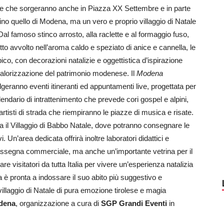
ette che sorgeranno anche in Piazza XX Settembre e in parte
no quello di Modena, ma un vero e proprio villaggio di Natale
 Dal famoso stinco arrosto, alla raclette e al formaggio fuso,
tutto avvolto nell’aroma caldo e speziato di anice e cannella, le
pico, con decorazioni natalizie e oggettistica d’ispirazione
valorizzazione del patrimonio modenese. Il
Modena
lgeranno eventi itineranti ed appuntamenti live, progettata per
calendario di intrattenimento che prevede cori gospel e alpini,
artisti di strada che riempiranno le piazze di musica e risate.
ita il Villaggio di Babbo Natale, dove potranno consegnare le
i. Un’area dedicata offrirà inoltre laboratori didattici e
rassegna commerciale, ma anche un’importante vetrina per il
re visitatori da tutta Italia per vivere un’esperienza natalizia
na è pronta a indossare il suo abito più suggestivo e
illaggio di Natale di pura emozione tirolese e magia
dena
, organizzazione a cura di
SGP Grandi Eventi
in