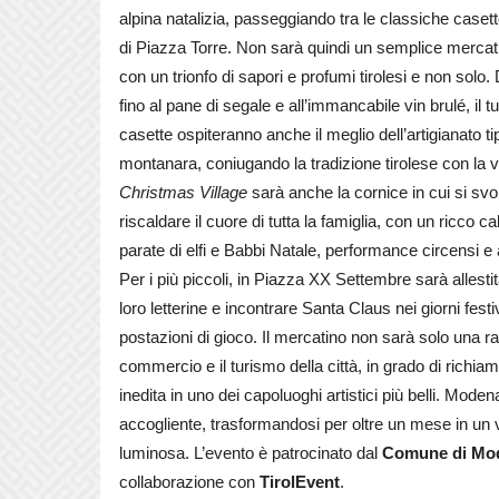
alpina natalizia, passeggiando tra le classiche cas
di Piazza Torre. Non sarà quindi un semplice mercati
con un trionfo di sapori e profumi tirolesi e non solo.
fino al pane di segale e all’immancabile vin brulé, il 
casette ospiteranno anche il meglio dell’artigianato ti
montanara, coniugando la tradizione tirolese con la 
Christmas Village
sarà anche la cornice in cui si svo
riscaldare il cuore di tutta la famiglia, con un ricco 
parate di elfi e Babbi Natale, performance circensi e 
Per i più piccoli, in Piazza XX Settembre sarà allest
loro letterine e incontrare Santa Claus nei giorni festiv
postazioni di gioco. Il mercatino non sarà solo una 
commercio e il turismo della città, in grado di richiama
inedita in uno dei capoluoghi artistici più belli. Mode
accogliente, trasformandosi per oltre un mese in un v
luminosa. L’evento è patrocinato dal
Comune di Mo
collaborazione con
TirolEvent
.