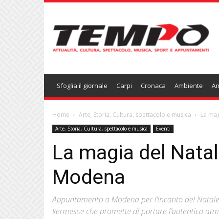
Temponews
Sfoglia il giornale
Carpi
Cronaca
Ambiente
An
Home
Arte, Storia, Cultura, spettacolo e musica
La mag
Arte, Storia, Cultura, spettacolo e musica
Eventi
La magia del Natale
Modena
Appuntamento a Modena per l’incanto del Natale
kermesse che promette di portare l’autentica atmo