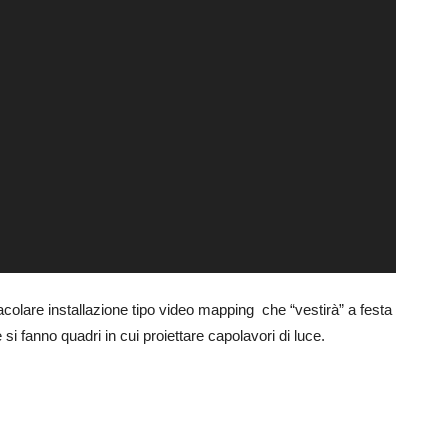
colare installazione tipo video mapping
che “vestirà” a festa
e si fanno quadri in cui proiettare capolavori di luce.