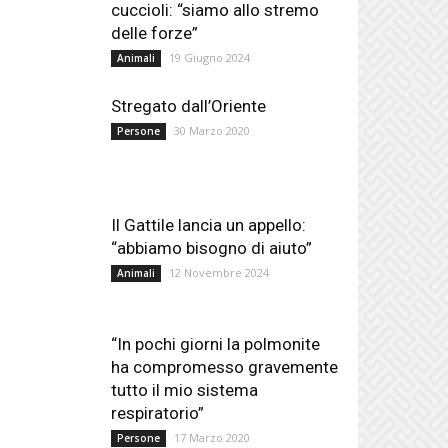
cuccioli: “siamo allo stremo
delle forze”
19 Giugno 2024
Animali
Stregato dall’Oriente
30 Marzo 2020
Persone
Il Gattile lancia un appello:
“abbiamo bisogno di aiuto”
12 Novembre 2024
Animali
“In pochi giorni la polmonite
ha compromesso gravemente
tutto il mio sistema
respiratorio”
17 Marzo 2020
Persone