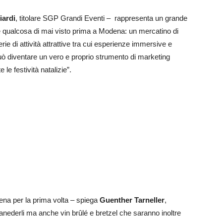
iardi
, titolare SGP Grandi Eventi –
rappresenta un grande
zare qualcosa di mai visto prima a Modena: un mercatino di
ie di attività attrattive tra cui esperienze immersive e
può diventare un vero e proprio strumento di marketing
e le festività natalizie”.
dena per la prima volta – spiega
Guenther Tarneller
,
canederli ma anche vin brûlé e bretzel che saranno inoltre