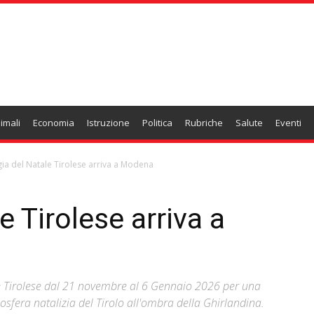
imali
Economia
Istruzione
Politica
Rubriche
Salute
Eventi
ia del Natale Tirolese arriva a Modena
 Tirolese arriva a
 Tirolese dal 21 novembre al 6 Gennaio 2026 per una
sfera natalizia del Tirolo all'ombra della Ghirlandina.