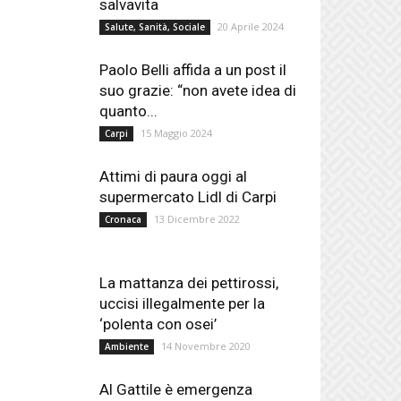
salvavita
20 Aprile 2024
Salute, Sanità, Sociale
Paolo Belli affida a un post il
suo grazie: “non avete idea di
quanto...
15 Maggio 2024
Carpi
Attimi di paura oggi al
supermercato Lidl di Carpi
13 Dicembre 2022
Cronaca
La mattanza dei pettirossi,
uccisi illegalmente per la
‘polenta con osei’
14 Novembre 2020
Ambiente
Al Gattile è emergenza