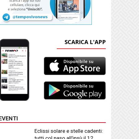
SCARICA L'APP
EVENTI
Eclissi solare e stelle cadenti:
tutti col naso all’insù il 12