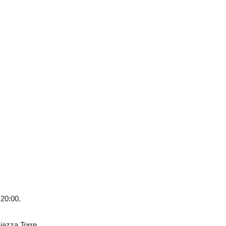
 20:00.
iazza Torre.