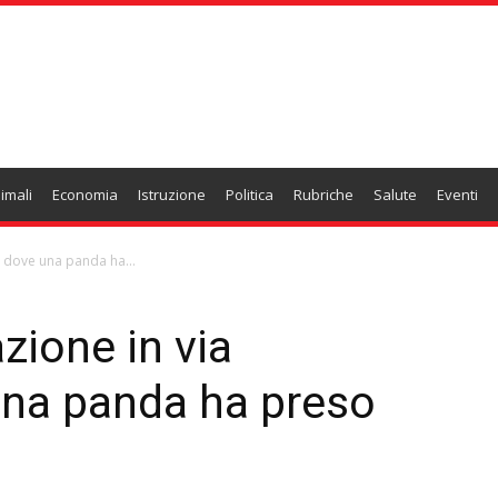
imali
Economia
Istruzione
Politica
Rubriche
Salute
Eventi
lo dove una panda ha...
azione in via
na panda ha preso