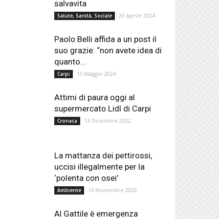
salvavita
20 Aprile 2024
Salute, Sanità, Sociale
Paolo Belli affida a un post il
suo grazie: “non avete idea di
quanto...
15 Maggio 2024
Carpi
Attimi di paura oggi al
supermercato Lidl di Carpi
13 Dicembre 2022
Cronaca
La mattanza dei pettirossi,
uccisi illegalmente per la
‘polenta con osei’
14 Novembre 2020
Ambiente
Al Gattile è emergenza