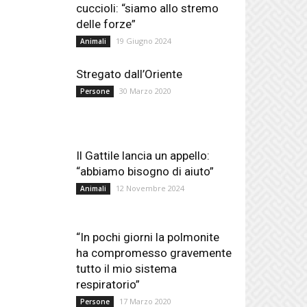
cuccioli: “siamo allo stremo
delle forze”
19 Giugno 2024
Animali
Stregato dall’Oriente
30 Marzo 2020
Persone
Il Gattile lancia un appello:
“abbiamo bisogno di aiuto”
12 Novembre 2024
Animali
“In pochi giorni la polmonite
ha compromesso gravemente
tutto il mio sistema
respiratorio”
17 Marzo 2020
Persone