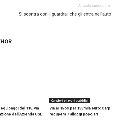
Articolo successivo
Si scontra con il guardrail che gli entra nell’auto
THOR
Cantieri e lavori pubblici
equipaggi del 118, via
Via ai lavori per 133mila euro: Carpi
azione dell’Azienda USL
recupera 7 alloggi popolari