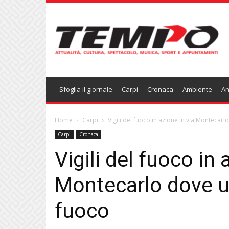
Temponews
Sfoglia il giornale
Carpi
Cronaca
Ambiente
An
Home
Carpi
Vigili del fuoco in azione in via Montecar
Carpi
Cronaca
Vigili del fuoco in 
Montecarlo dove u
fuoco