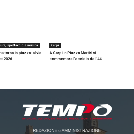
ltura, spettacolo e musica
Carpi
a torna in piazza: al via
A Carpi in Piazza Martiri si
est 2026
commemora l’eccidio del ’44
REDAZIONE e AMMINISTRAZIONE