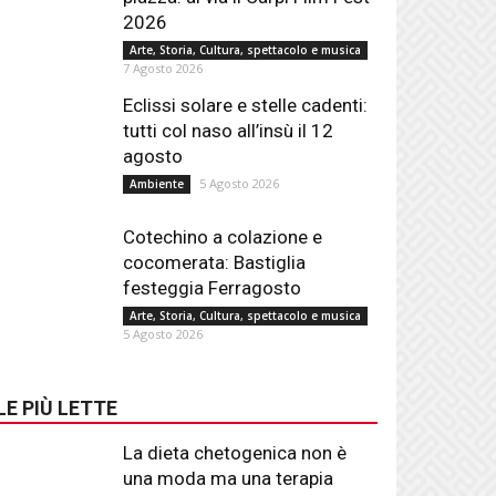
2026
Arte, Storia, Cultura, spettacolo e musica
7 Agosto 2026
Eclissi solare e stelle cadenti:
tutti col naso all’insù il 12
agosto
5 Agosto 2026
Ambiente
Cotechino a colazione e
cocomerata: Bastiglia
festeggia Ferragosto
Arte, Storia, Cultura, spettacolo e musica
5 Agosto 2026
LE PIÙ LETTE
La dieta chetogenica non è
una moda ma una terapia