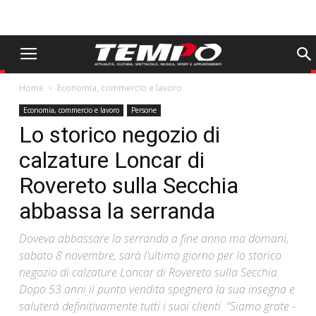
Home
Economia, commercio e lavoro
Economia, commercio e lavoro
Persone
Lo storico negozio di
calzature Loncar di
Rovereto sulla Secchia
abbassa la serranda
Doveva abbassare la serranda a fine anno ma domani,
sabato 8 novembre, sarà l’ultimo giorno per lo storico
negozio di calzature Loncar di Rovereto sulla Secchia.
Dopo 53 anni il punto vendita spegnerà la sua insegna e
saluterà definitivamente tutti i suoi clienti. “Siamo grate -