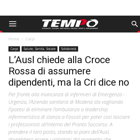
Home
Carpi
Carpi
Salute, Sanità, Sociale
Solidarietà
L’Ausl chiede alla Croce
Rossa di assumere
dipendenti, ma la Cri dice no
Per fronte alla mancanza di infermieri di Emergenza -
Urgenza, l’Azienda sanitaria di Modena sta vagliando
l’ipotesi di eliminare l’ambulanza a leadership
infermieristica di stanza a Fossoli per poter così lasciare
i professionisti all’interno del Pronto Soccorso. A
prendere il loro posto, stando ai piani dell’Ausl,
dovrebbero essere i volontari dal momento che,