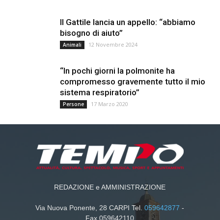
Il Gattile lancia un appello: “abbiamo
bisogno di aiuto”
12 Novembre 2024
Animali
“In pochi giorni la polmonite ha
compromesso gravemente tutto il mio
sistema respiratorio”
17 Marzo 2020
Persone
REDAZIONE e AMMINISTRAZIONE
Via Nuova Ponente, 28 CARPI Tel.
059642877
-
Fax 059642110