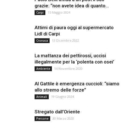
grazie: “non avete idea di quanto...
15 Maggio 2024
Carpi
Attimi di paura oggi al supermercato
Lidl di Carpi
13 Dicembre 2022
Cronaca
La mattanza dei pettirossi, uccisi
illegalmente per la ‘polenta con osei’
14 Novembre 2020
Ambiente
Al Gattile è emergenza cuccioli: “siamo
allo stremo delle forze”
19 Giugno 2024
Animali
Stregato dall’Oriente
30 Marzo 2020
Persone