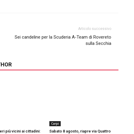
Articolo successivo
Sei candeline per la Scuderia A-Team di Rovereto
sulla Secchia
THOR
Carpi
ri più vicini ai cittadini:
Sabato 8 agosto, riapre via Quattro