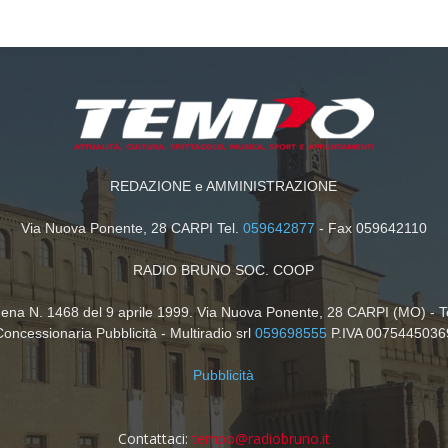
REDAZIONE e AMMINISTRAZIONE
Via Nuova Ponente, 28 CARPI Tel.
059642877
- Fax 059642110
RADIO BRUNO SOC. COOP
dena N. 1468 del 9 aprile 1999. Via Nuova Ponente, 28 CARPI (MO) - T
Concessionaria Pubblicità - Multiradio srl
059698555
P.IVA 0075445036
Pubblicità
Contattaci:
tempo@radiobruno.it