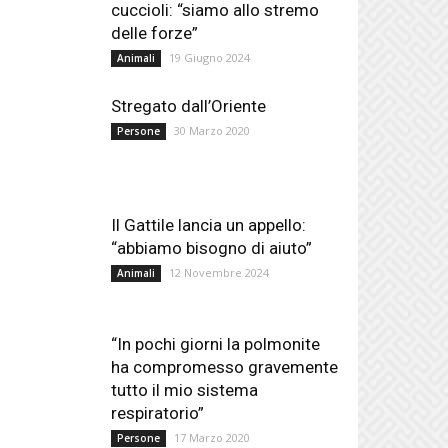
cuccioli: “siamo allo stremo
delle forze”
19 Giugno 2024
Animali
Stregato dall’Oriente
30 Marzo 2020
Persone
Il Gattile lancia un appello:
“abbiamo bisogno di aiuto”
12 Novembre 2024
Animali
“In pochi giorni la polmonite
ha compromesso gravemente
tutto il mio sistema
respiratorio”
17 Marzo 2020
Persone