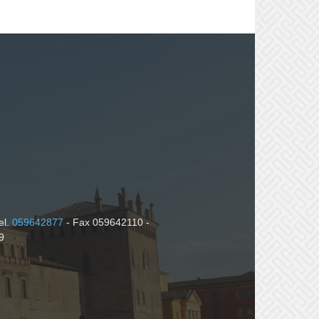
el.
059642877
- Fax 059642110 -
9