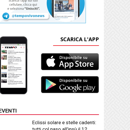
SCARICA L'APP
EVENTI
Eclissi solare e stelle cadenti:
tutti col naso all’insù il 12