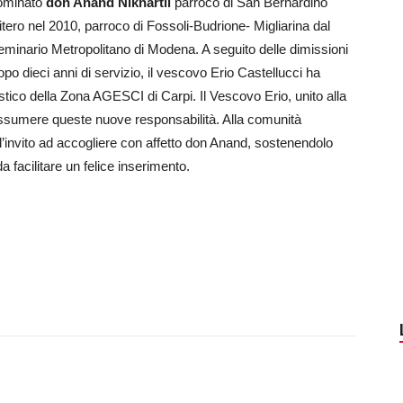
nominato
don Anand Nikhartil
parroco di San Bernardino
bitero nel 2010, parroco di Fossoli-Budrione- Migliarina dal
eminario Metropolitano di Modena. A seguito delle dimissioni
po dieci anni di servizio, il vescovo Erio Castellucci ha
stico della Zona AGESCI di Carpi. Il Vescovo Erio, unito alla
 assumere queste nuove responsabilità. Alla comunità
e l’invito ad accogliere con affetto don Anand, sostenendolo
a facilitare un felice inserimento.