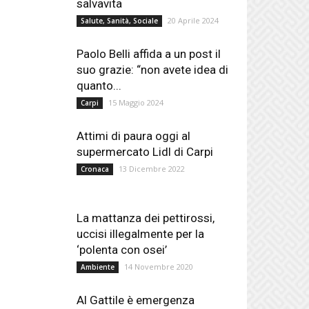
salvavita
20 Aprile 2024
Salute, Sanità, Sociale
Paolo Belli affida a un post il
suo grazie: “non avete idea di
quanto...
15 Maggio 2024
Carpi
Attimi di paura oggi al
supermercato Lidl di Carpi
13 Dicembre 2022
Cronaca
La mattanza dei pettirossi,
uccisi illegalmente per la
‘polenta con osei’
14 Novembre 2020
Ambiente
Al Gattile è emergenza