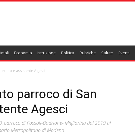
imali
Economia
Istruzione
Politica
Rubriche
Salute
Eventi
rdino e assistente Agesci
to parroco di San
tente Agesci
10, parroco di Fossoli-Budrione- Migliarina dal 2019 al
inario Metropolitano di Modena