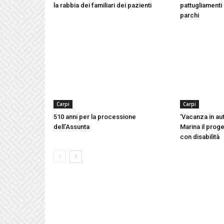
la rabbia dei familiari dei pazienti
pattugliamenti 
parchi
Carpi
Carpi
510 anni per la processione
‘Vacanza in aut
dell’Assunta
Marina il proge
con disabilità