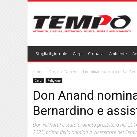
Temponews
Sfoglia il giornale
Carpi
Cronaca
Ambiente
An
Home
Carpi
Don Anand nominato parroco di San Berna
Carpi
Religione
Don Anand nomina
Bernardino e assis
Don Nikhartil è stato ordinato presbitero nel 20
2023, prima della nomina a Vicerettore del Sem