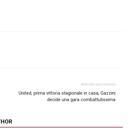
Articolo successivo
a
United, prima vittoria stagionale in casa, Gazzini
decide una gara combattutissima
THOR