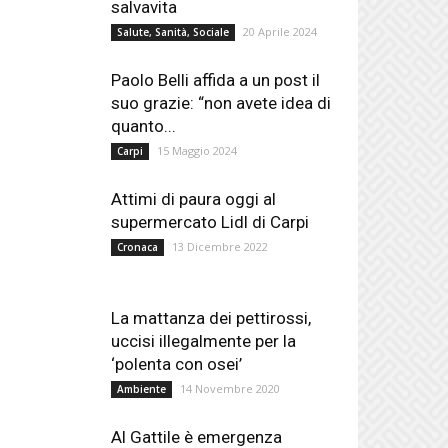
salvavita
20 Aprile 2024
Salute, Sanità, Sociale
Paolo Belli affida a un post il
suo grazie: “non avete idea di
quanto...
15 Maggio 2024
Carpi
Attimi di paura oggi al
supermercato Lidl di Carpi
13 Dicembre 2022
Cronaca
La mattanza dei pettirossi,
uccisi illegalmente per la
‘polenta con osei’
14 Novembre 2020
Ambiente
Al Gattile è emergenza