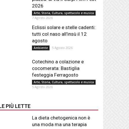
2026
Arte, Storia, Cultura, spettacolo e musica
7 Agosto 2026
Eclissi solare e stelle cadenti:
tutti col naso all’insù il 12
agosto
5 Agosto 2026
Ambiente
Cotechino a colazione e
cocomerata: Bastiglia
festeggia Ferragosto
Arte, Storia, Cultura, spettacolo e musica
5 Agosto 2026
LE PIÙ LETTE
La dieta chetogenica non è
una moda ma una terapia