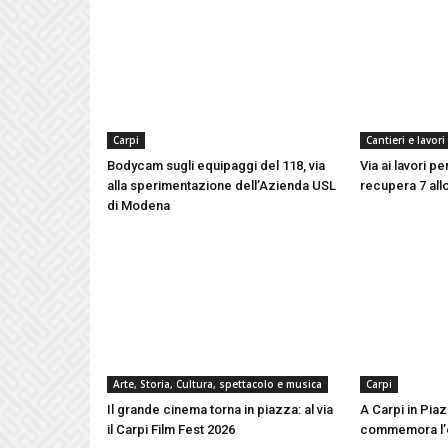
Carpi
Cantieri e lavori
Bodycam sugli equipaggi del 118, via
Via ai lavori p
alla sperimentazione dell’Azienda USL
recupera 7 all
di Modena
Arte, Storia, Cultura, spettacolo e musica
Carpi
Il grande cinema torna in piazza: al via
A Carpi in Piaz
il Carpi Film Fest 2026
commemora l’e