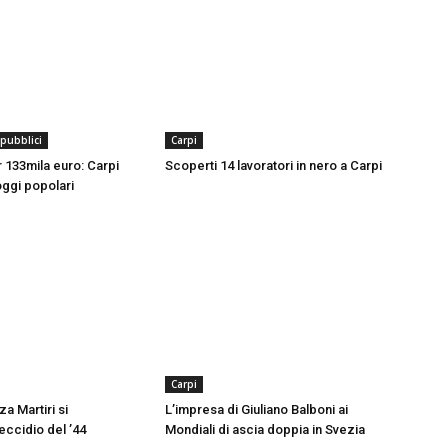
 pubblici
Carpi
er 133mila euro: Carpi
Scoperti 14 lavoratori in nero a Carpi
oggi popolari
Carpi
za Martiri si
L’impresa di Giuliano Balboni ai
ccidio del ’44
Mondiali di ascia doppia in Svezia