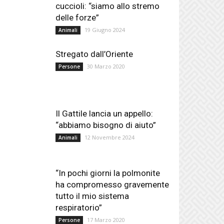
cuccioli: “siamo allo stremo
delle forze”
19 Giugno 2024
Animali
Stregato dall’Oriente
30 Marzo 2020
Persone
Il Gattile lancia un appello:
“abbiamo bisogno di aiuto”
12 Novembre 2024
Animali
“In pochi giorni la polmonite
ha compromesso gravemente
tutto il mio sistema
respiratorio”
17 Marzo 2020
Persone