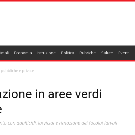
imali
Economia
Istruzione
Politica
Rubriche
Salute
Eventi
i pubbliche e private
zione in aree verdi
e
o con adulticidi, larvicidi e rimozione dei focolai larvali