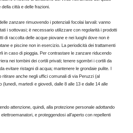
della città e delle frazioni.
e delle zanzare rimuovendo i potenziali focolai larvali: vanno
tati i sottovasi; è necessario utilizzare con regolarità i prodotti
zetti di raccolta delle acque piovane e nei luoghi dove non è
ane e piscine non in esercizio. La periodicità dei trattamenti
erli in caso di pioggia. Per contrastare le zanzare riducendo
riera nei tombini dei cortili privati; tenere sgombri i cortili da
da evitare ristagni di acqua; mantenere le grondaie pulite. I
 ritirare anche negli uffici comunali di via Peruzzi (al
o (lunedì, martedì e giovedì, dalle 8 alle 13 e dalle 14 alle
endo attenzione, quindi, alla protezione personale adottando
lettroemanatori, e proteggendosi all’aperto con repellenti