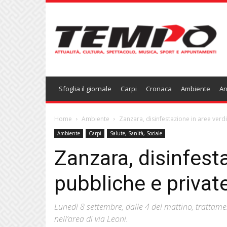
Temponews
Sfoglia il giornale
Carpi
Cronaca
Ambiente
An
Home
Ambiente
Zanzara, disinfestazione in aree verd
Ambiente
Carpi
Salute, Sanità, Sociale
Zanzara, disinfesta
pubbliche e privat
Lunedì 8 settembre, dalle 4 del mattino, trattament
nell’area di via Leoni.