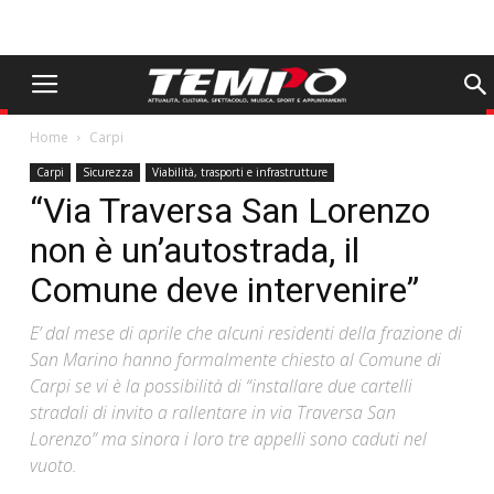
Home
Carpi
Carpi
Sicurezza
Viabilità, trasporti e infrastrutture
“Via Traversa San Lorenzo
non è un’autostrada, il
Comune deve intervenire”
E’ dal mese di aprile che alcuni residenti della frazione di
San Marino hanno formalmente chiesto al Comune di
Carpi se vi è la possibilità di “installare due cartelli
stradali di invito a rallentare in via Traversa San
Lorenzo” ma sinora i loro tre appelli sono caduti nel
vuoto.