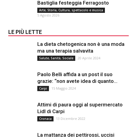
Bastiglia festeggia Ferragosto
Arte, Storia, Cultura, spettacolo e musica
5 Agosto 2026
LE PIÙ LETTE
La dieta chetogenica non è una moda
ma una terapia salvavita
20 Aprile 2024
Salute, Sanità, Sociale
Paolo Belli affida a un post il suo
grazie: “non avete idea di quanto...
15 Maggio 2024
Carpi
Attimi di paura oggi al supermercato
Lidl di Carpi
13 Dicembre 2022
Cronaca
La mattanza dei pettirossi, uccisi