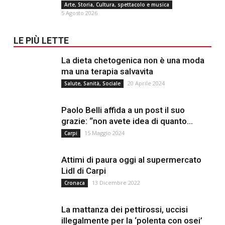
Arte, Storia, Cultura, spettacolo e musica
5 Agosto 2026
LE PIÙ LETTE
La dieta chetogenica non è una moda
ma una terapia salvavita
20 Aprile 2024
Salute, Sanità, Sociale
Paolo Belli affida a un post il suo
grazie: “non avete idea di quanto...
15 Maggio 2024
Carpi
Attimi di paura oggi al supermercato
Lidl di Carpi
13 Dicembre 2022
Cronaca
La mattanza dei pettirossi, uccisi
illegalmente per la ‘polenta con osei’