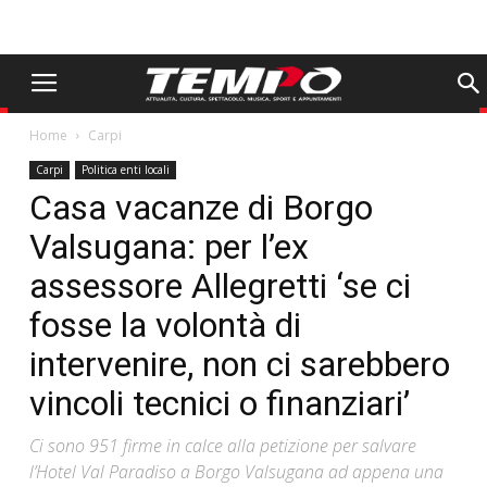
Home
Carpi
Carpi
Politica enti locali
Casa vacanze di Borgo
Valsugana: per l’ex
assessore Allegretti ‘se ci
fosse la volontà di
intervenire, non ci sarebbero
vincoli tecnici o finanziari’
Ci sono 951 firme in calce alla petizione per salvare
l’Hotel Val Paradiso a Borgo Valsugana ad appena una