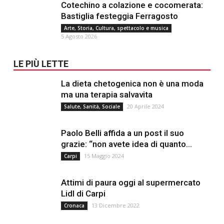
Cotechino a colazione e cocomerata:
Bastiglia festeggia Ferragosto
Arte, Storia, Cultura, spettacolo e musica
5 Agosto 2026
LE PIÙ LETTE
La dieta chetogenica non è una moda
ma una terapia salvavita
20 Aprile 2024
Salute, Sanità, Sociale
Paolo Belli affida a un post il suo
grazie: “non avete idea di quanto...
15 Maggio 2024
Carpi
Attimi di paura oggi al supermercato
Lidl di Carpi
13 Dicembre 2022
Cronaca