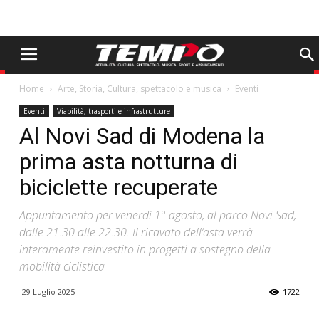
Home
Arte, Storia, Cultura, spettacolo e musica
Eventi
Eventi
Viabilità, trasporti e infrastrutture
Al Novi Sad di Modena la
prima asta notturna di
biciclette recuperate
Appuntamento per venerdì 1° agosto, al parco Novi Sad,
dalle 21.30 alle 22.30. Il ricavato dell’asta verrà
interamente reinvestito in progetti a sostegno della
mobilità ciclistica
29 Luglio 2025
1722