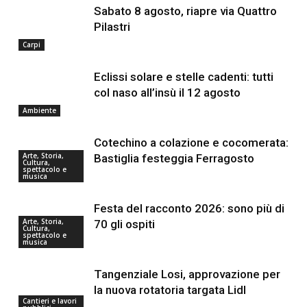
Sabato 8 agosto, riapre via Quattro
Pilastri
Carpi
Eclissi solare e stelle cadenti: tutti
col naso all’insù il 12 agosto
Ambiente
Cotechino a colazione e cocomerata:
Arte, Storia,
Bastiglia festeggia Ferragosto
Cultura,
spettacolo e
musica
Festa del racconto 2026: sono più di
Arte, Storia,
70 gli ospiti
Cultura,
spettacolo e
musica
Tangenziale Losi, approvazione per
la nuova rotatoria targata Lidl
Cantieri e lavori