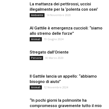
La mattanza dei pettirossi, uccisi
illegalmente per la ‘polenta con osei’
14 Novembre 2020
Ambiente
Al Gattile è emergenza cuccioli: “siamo
allo stremo delle forze”
19 Giugno 2024
Animali
Stregato dall’Oriente
30 Marzo 2020
Persone
Il Gattile lancia un appello: “abbiamo
bisogno di aiuto”
12 Novembre 2024
Animali
“In pochi giorni la polmonite ha
compromesso gravemente tutto il mio