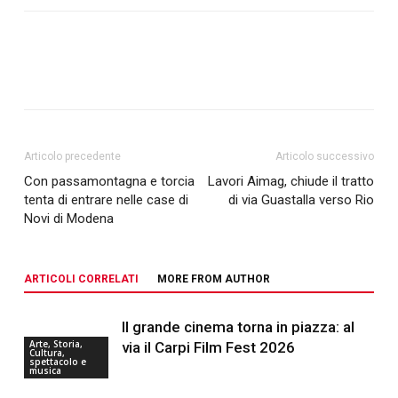
Articolo precedente
Articolo successivo
Con passamontagna e torcia
Lavori Aimag, chiude il tratto
tenta di entrare nelle case di
di via Guastalla verso Rio
Novi di Modena
ARTICOLI CORRELATI
MORE FROM AUTHOR
Il grande cinema torna in piazza: al
Arte, Storia,
via il Carpi Film Fest 2026
Cultura,
spettacolo e
musica