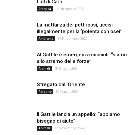
Lidl di Carpi
13 Dicembre 2022
Cronaca
La mattanza dei pettirossi, uccisi
illegalmente per la ‘polenta con osei’
14 Novembre 2020
Ambiente
Al Gattile è emergenza cuccioli: “siamo
allo stremo delle forze”
19 Giugno 2024
Animali
Stregato dall’Oriente
30 Marzo 2020
Persone
Il Gattile lancia un appello: “abbiamo
bisogno di aiuto”
12 Novembre 2024
Animali