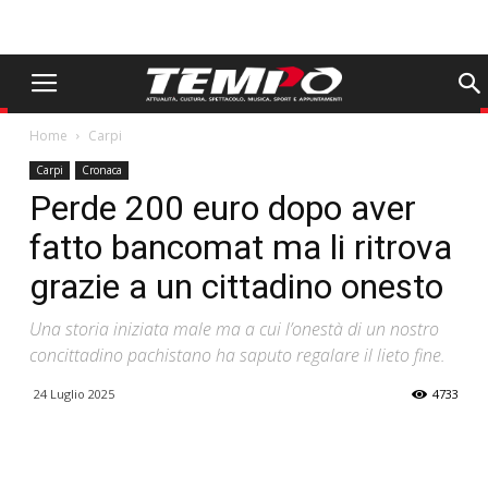
Home
Carpi
Carpi
Cronaca
Perde 200 euro dopo aver
fatto bancomat ma li ritrova
grazie a un cittadino onesto
Una storia iniziata male ma a cui l’onestà di un nostro
concittadino pachistano ha saputo regalare il lieto fine.
24 Luglio 2025
4733