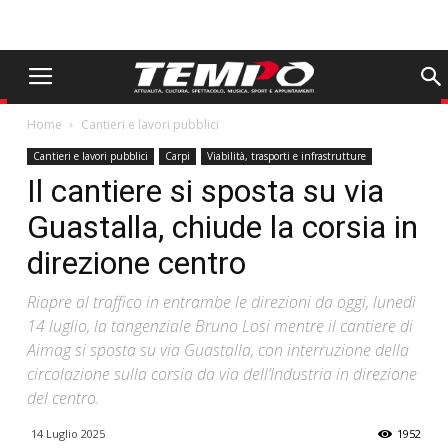
Home
Cantieri e lavori pubblici
Cantieri e lavori pubblici
Carpi
Viabilità, trasporti e infrastrutture
Il cantiere si sposta su via
Guastalla, chiude la corsia in
direzione centro
Riapre al traffico in entrambe le direzioni da oggi, lunedì
14 luglio, la tangenziale Bruno Losi mentre il cantiere di
Aimag si sposta su via Guastalla, con interruzione della
circolazione sulla corsia da via dell’Industria in direzione
del centro.
14 Luglio 2025
1952