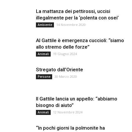
La mattanza dei pettirossi, uccisi
illegalmente per la ‘polenta con osei’
14 Novembre 2020
Ambiente
Al Gattile è emergenza cuccioli: “siamo
allo stremo delle forze”
19 Giugno 2024
Animali
Stregato dall’Oriente
30 Marzo 2020
Persone
Il Gattile lancia un appello: “abbiamo
bisogno di aiuto”
12 Novembre 2024
Animali
“In pochi giorni la polmonite ha