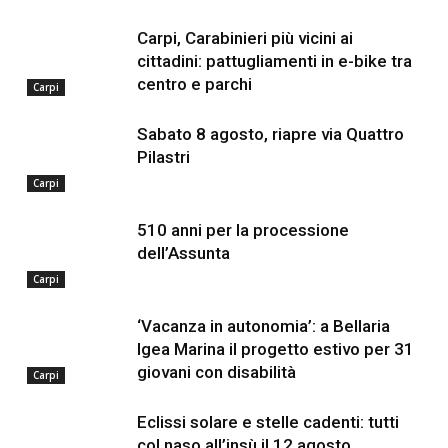
Carpi, Carabinieri più vicini ai
cittadini: pattugliamenti in e-bike tra
centro e parchi
Carpi
Sabato 8 agosto, riapre via Quattro
Pilastri
Carpi
510 anni per la processione
dell’Assunta
Carpi
‘Vacanza in autonomia’: a Bellaria
Igea Marina il progetto estivo per 31
giovani con disabilità
Carpi
Eclissi solare e stelle cadenti: tutti
col naso all’insù il 12 agosto