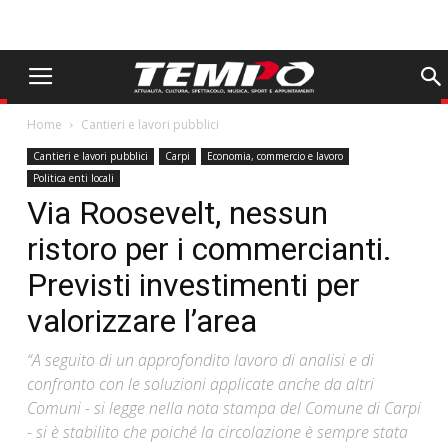
Home
Cantieri e lavori pubblici
Cantieri e lavori pubblici
Carpi
Economia, commercio e lavoro
Politica enti locali
Via Roosevelt, nessun
ristoro per i commercianti.
Previsti investimenti per
valorizzare l’area
“A seguito di un approfondito lavoro di analisi e di
confronto con le soluzioni applicate anche da altri
Comuni - si legge nella nota stampa del Comune di Carpi
- si è stabilito che poiché la circolazione è sempre stata