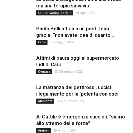
ma una terapia salvavita
20 Aprile 2024
Salute, Sanità, Sociale
Paolo Belli affida a un post il suo
grazie: “non avete idea di quanto...
15 Maggio 2024
Carpi
Attimi di paura oggi al supermercato
Lidl di Carpi
13 Dicembre 2022
Cronaca
La mattanza dei pettirossi, uccisi
illegalmente per la ‘polenta con osei’
14 Novembre 2020
Ambiente
Al Gattile è emergenza cuccioli: “siamo
allo stremo delle forze”
19 Giugno 2024
Animali