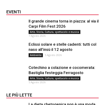
EVENTI
Il grande cinema torna in piazza: al via il
Carpi Film Fest 2026
Arte, Storia, Cultura, spettacolo e musica
7 Agosto 2026
Eclissi solare e stelle cadenti: tutti col
naso all’insù il 12 agosto
5 Agosto 2026
Ambiente
Cotechino a colazione e cocomerata:
Bastiglia festeggia Ferragosto
Arte, Storia, Cultura, spettacolo e musica
5 Agosto 2026
LE PIÙ LETTE
La dieta chetogenica non è una moda