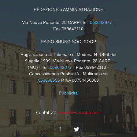
REDAZIONE e AMMINISTRAZIONE
Via Nuova Ponente, 28 CARPI Tel.
059642877
-
Fax 059642110
RADIO BRUNO SOC. COOP
Registrazione al Tribunale di Modena N. 1468 del
9 aprile 1999. Via Nuova Ponente, 28 CARPI
(MO) - Tel.
059642877
- Fax 059642110 -
Concessionaria Pubblicità - Multiradio srl
059698555
P.IVA 00754450369
Pubblicità
Contattaci:
tempo@radiobruno.it