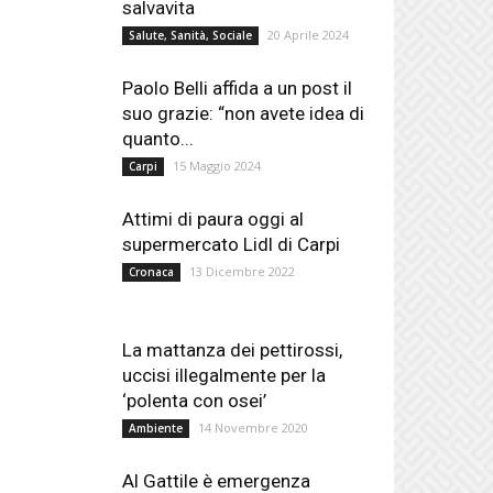
salvavita
20 Aprile 2024
Salute, Sanità, Sociale
Paolo Belli affida a un post il
suo grazie: “non avete idea di
quanto...
15 Maggio 2024
Carpi
Attimi di paura oggi al
supermercato Lidl di Carpi
13 Dicembre 2022
Cronaca
La mattanza dei pettirossi,
uccisi illegalmente per la
‘polenta con osei’
14 Novembre 2020
Ambiente
Al Gattile è emergenza