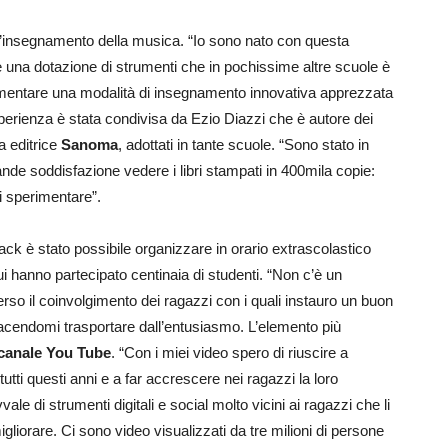
 l’insegnamento della musica. “Io sono nato con questa
e una dotazione di strumenti che in pochissime altre scuole è
rimentare una modalità di insegnamento innovativa apprezzata
sperienza è stata condivisa da Ezio Diazzi che è autore dei
sa editrice
Sanoma
, adottati in tante scuole. “Sono stato in
rande soddisfazione vedere i libri stampati in 400mila copie:
i sperimentare”.
Hack è stato possibile organizzare in orario extrascolastico
i hanno partecipato centinaia di studenti. “Non c’è un
rso il coinvolgimento dei ragazzi con i quali instauro un buon
facendomi trasportare dall’entusiasmo. L’elemento più
canale You Tube
. “Con i miei video spero di riuscire a
ti questi anni e a far accrescere nei ragazzi la loro
le di strumenti digitali e social molto vicini ai ragazzi che li
gliorare. Ci sono video visualizzati da tre milioni di persone