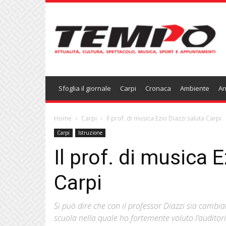
Temponews
Sfoglia il giornale
Carpi
Cronaca
Ambiente
An
Home
Carpi
Il prof. di musica Ezio Diazzi saluta Carpi
Carpi
Istruzione
Il prof. di musica 
Carpi
Si può dire che con il professor Diazzi sia cambi
scuola nella quale ho fortemente voluto l’audito