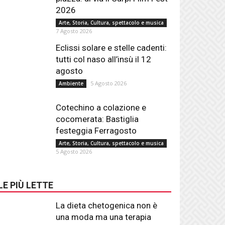
2026
Arte, Storia, Cultura, spettacolo e musica
7 Agosto 2026
Eclissi solare e stelle cadenti:
tutti col naso all’insù il 12
agosto
5 Agosto 2026
Ambiente
Cotechino a colazione e
cocomerata: Bastiglia
festeggia Ferragosto
Arte, Storia, Cultura, spettacolo e musica
5 Agosto 2026
LE PIÙ LETTE
La dieta chetogenica non è
una moda ma una terapia