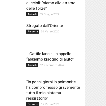
cuccioli: “siamo allo stremo
delle forze”
19 Giugno 2024
Animali
Stregato dall’Oriente
30 Marzo 2020
Persone
Il Gattile lancia un appello:
“abbiamo bisogno di aiuto”
12 Novembre 2024
Animali
“In pochi giorni la polmonite
ha compromesso gravemente
tutto il mio sistema
respiratorio”
17 Marzo 2020
Persone