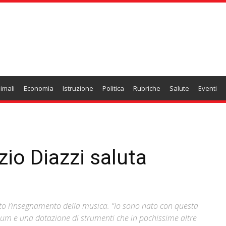
imali
Economia
Istruzione
Politica
Rubriche
Salute
Eventi
Ezio Diazzi saluta
ato l’insegnamento della musica. “Io sono nato con questa
rium e una dotazione di strumenti che in pochissime altre