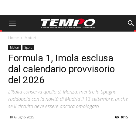
Home
Motori
Motori
Sport
Formula 1, Imola esclusa
dal calendario provvisorio
del 2026
L'Italia conserva quello di Monza, mentre la Spagna
raddoppia con la novità di Madrid il 13 settembre, anche
se il circuito deve essere ancora omologato
10 Giugno 2025
1015