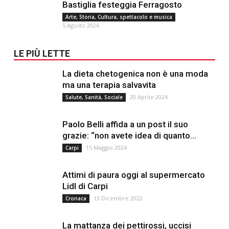
Bastiglia festeggia Ferragosto
Arte, Storia, Cultura, spettacolo e musica
5 Agosto 2026
LE PIÙ LETTE
La dieta chetogenica non è una moda
ma una terapia salvavita
20 Aprile 2024
Salute, Sanità, Sociale
Paolo Belli affida a un post il suo
grazie: “non avete idea di quanto...
15 Maggio 2024
Carpi
Attimi di paura oggi al supermercato
Lidl di Carpi
13 Dicembre 2022
Cronaca
La mattanza dei pettirossi, uccisi