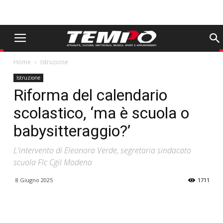
Home
Istruzione
Istruzione
Riforma del calendario
scolastico, ‘ma è scuola o
babysitteraggio?’
L'intervento di Eleonora Verde, segretaria sindacato
scuola Flc Cgil Modena
8 Giugno 2025
1711