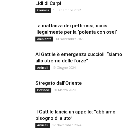
Lidl di Carpi
13 Dicembre 2022
Cronaca
La mattanza dei pettirossi, uccisi
illegalmente per la ‘polenta con osei’
14 Novembre 2020
Ambiente
Al Gattile è emergenza cuccioli: “siamo
allo stremo delle forze”
19 Giugno 2024
Animali
Stregato dall’Oriente
30 Marzo 2020
Persone
Il Gattile lancia un appello: “abbiamo
bisogno di aiuto”
12 Novembre 2024
Animali