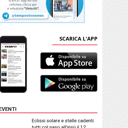
SCARICA L'APP
EVENTI
Eclissi solare e stelle cadenti:
tutti col naso all’insù il 12