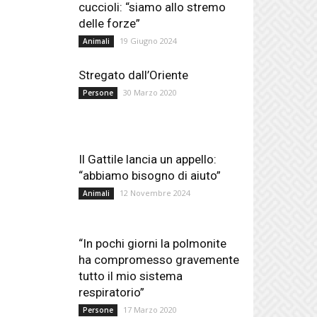
cuccioli: “siamo allo stremo
delle forze”
19 Giugno 2024
Animali
Stregato dall’Oriente
30 Marzo 2020
Persone
Il Gattile lancia un appello:
“abbiamo bisogno di aiuto”
12 Novembre 2024
Animali
“In pochi giorni la polmonite
ha compromesso gravemente
tutto il mio sistema
respiratorio”
17 Marzo 2020
Persone