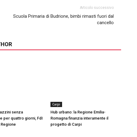
Articolo successivo
Scuola Primaria di Budrione, bimbi rimasti fuori dal
cancello
THOR
Carpi
azzini senza
Hub urbano: la Regione Emilia-
 per quattro giorni, FdI
Romagna finanzia interamente il
n Regione
progetto di Carpi