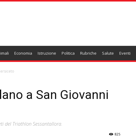
imali
Economia
Istruzione
Politica
Rubriche
Salute
Eventi
Persiceto
illano a San Giovanni
eti del Triathlon Sessantallora.
825