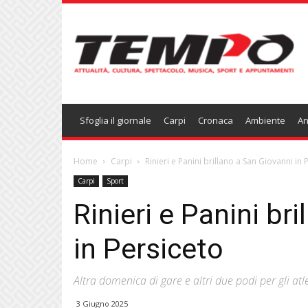
Temponews
Sfoglia il giornale
Carpi
Cronaca
Ambiente
An
Home
Carpi
Rinieri e Panini brillano a San Giovanni in 
Carpi
Sport
Rinieri e Panini br
in Persiceto
Altra domenica di gare e altri due podi per gli atl
3 Giugno 2025