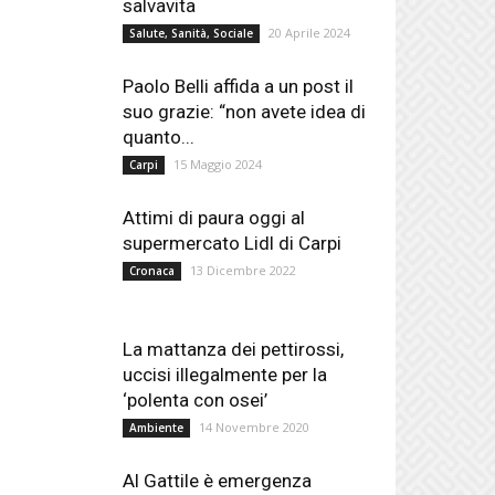
salvavita
20 Aprile 2024
Salute, Sanità, Sociale
Paolo Belli affida a un post il
suo grazie: “non avete idea di
quanto...
15 Maggio 2024
Carpi
Attimi di paura oggi al
supermercato Lidl di Carpi
13 Dicembre 2022
Cronaca
La mattanza dei pettirossi,
uccisi illegalmente per la
‘polenta con osei’
14 Novembre 2020
Ambiente
Al Gattile è emergenza