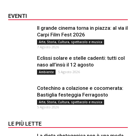
EVENTI
Il grande cinema torna in piazza: al via il
Carpi Film Fest 2026
Arte, Storia, Cultura, spettacolo e musica
7 Agosto 2026
Eclissi solare e stelle cadenti: tutti col
naso all’insù il 12 agosto
5 Agosto 2026
Ambiente
Cotechino a colazione e cocomerata:
Bastiglia festeggia Ferragosto
Arte, Storia, Cultura, spettacolo e musica
5 Agosto 2026
LE PIÙ LETTE
La dieta chetogenica non è una moda