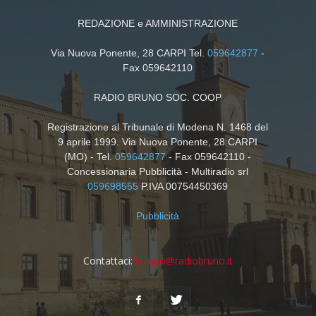
REDAZIONE e AMMINISTRAZIONE
Via Nuova Ponente, 28 CARPI Tel.
059642877
-
Fax 059642110
RADIO BRUNO SOC. COOP
Registrazione al Tribunale di Modena N. 1468 del
9 aprile 1999. Via Nuova Ponente, 28 CARPI
(MO) - Tel.
059642877
- Fax 059642110 -
Concessionaria Pubblicità - Multiradio srl
059698555
P.IVA 00754450369
Pubblicità
Contattaci:
tempo@radiobruno.it