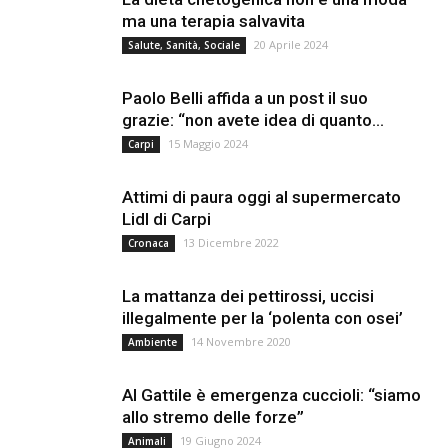
ma una terapia salvavita
20 Aprile 2024
Salute, Sanità, Sociale
Paolo Belli affida a un post il suo
grazie: “non avete idea di quanto...
15 Maggio 2024
Carpi
Attimi di paura oggi al supermercato
Lidl di Carpi
13 Dicembre 2022
Cronaca
La mattanza dei pettirossi, uccisi
illegalmente per la ‘polenta con osei’
14 Novembre 2020
Ambiente
Al Gattile è emergenza cuccioli: “siamo
allo stremo delle forze”
19 Giugno 2024
Animali