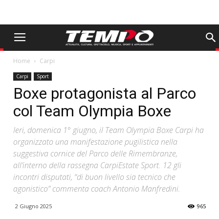
Home
Carpi
Carpi
Sport
Boxe protagonista al Parco
col Team Olympia Boxe
Ieri, domenica 1° giugno, il Team Olympia Boxe Carpi ha
organizzato una manifestazione pugilistica nella
suggestiva cornice del Parco delle Rimembranze,
all’interno della rassegna CarpiEstate Sport. 12 gli
incontri disputati, “di buon livello sia tecnico che
agonistico” commenta coach Antonio Manfredini.
2 Giugno 2025
965