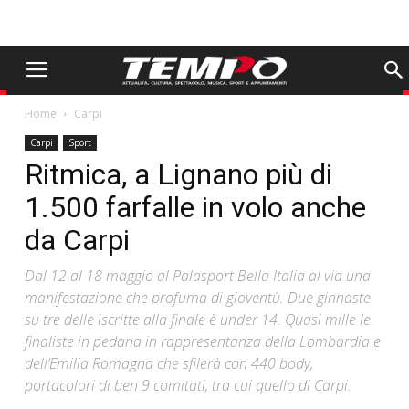
Home
Carpi
Carpi
Sport
Ritmica, a Lignano più di
1.500 farfalle in volo anche
da Carpi
Dal 12 al 18 maggio al Palasport Bella Italia al via una
manifestazione che profuma di gioventù. Due ginnaste
su tre delle iscritte alla finale è under 14. Quasi mille le
finaliste in pedana in rappresentanza della Lombardia e
dell’Emilia Romagna che sfilerà con 440 body,
portacolori di ben 9 comitati, tra cui quello di Carpi.