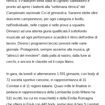
ritmica. Il Palasport Bella Italia di Lignano Sabbiadoro è
pronto ad aprire i battenti alla “settimana ritmica” del
Campionato nazionale Csi di ginnastica
. Saranno elette oltre
duecento campionesse, per ogni categoria e livello,
nell’individuale, nelle coppie e nelle prove a squadre.
Dinnanzi ad una attenta giuria qualificata il sottofondo
musicale ad ogni performance scandirà il ritmo dell’ordine di
lavoro. Diversi i programmi tecnici previsti nelle varie
giornate. Protagonisti, sempre assieme alla musica, gli
“attrezzi del mestiere”: dalla palla al nastro, dalla fune ai
cerchi, e ancora le clavette ed il corpo libero.
In gara, da lunedì si alterneranno 1.591 ginnaste, con body di
72 società sportive ciessine, in rappresentanza di 31
Comitati e di 11 regioni italiane. Quasi mille le finaliste in
pedana in rappresentanza della Lombardia (solo Milano ha
531 iscritti, tra cui tre maschietti) e della Emilia Romagna
che sfilerà in Friuli con 440 body, portacolori di ben 9 comitati