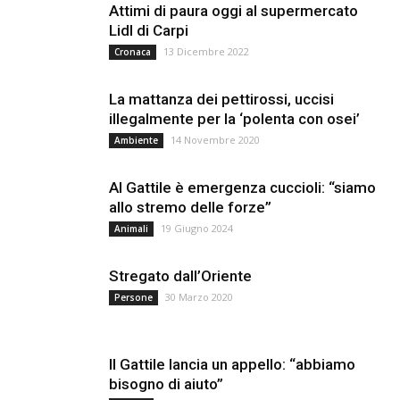
Attimi di paura oggi al supermercato
Lidl di Carpi
13 Dicembre 2022
Cronaca
La mattanza dei pettirossi, uccisi
illegalmente per la ‘polenta con osei’
14 Novembre 2020
Ambiente
Al Gattile è emergenza cuccioli: “siamo
allo stremo delle forze”
19 Giugno 2024
Animali
Stregato dall’Oriente
30 Marzo 2020
Persone
Il Gattile lancia un appello: “abbiamo
bisogno di aiuto”