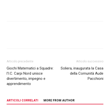
Articolo precedente
Articolo successivo
Giochi Matematici a Squadre:
Soliera, inaugurata la Casa
l’I.C. Carpi Nord unisce
della Comunità Aude
divertimento, impegno e
Pacchioni
apprendimento
ARTICOLI CORRELATI
MORE FROM AUTHOR