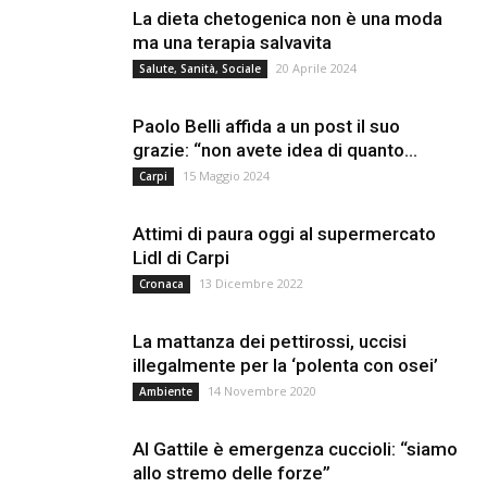
La dieta chetogenica non è una moda
ma una terapia salvavita
20 Aprile 2024
Salute, Sanità, Sociale
Paolo Belli affida a un post il suo
grazie: “non avete idea di quanto...
15 Maggio 2024
Carpi
Attimi di paura oggi al supermercato
Lidl di Carpi
13 Dicembre 2022
Cronaca
La mattanza dei pettirossi, uccisi
illegalmente per la ‘polenta con osei’
14 Novembre 2020
Ambiente
Al Gattile è emergenza cuccioli: “siamo
allo stremo delle forze”