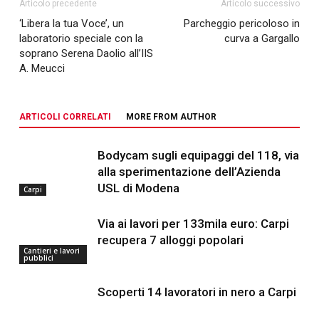
Articolo precedente
Articolo successivo
‘Libera la tua Voce’, un
Parcheggio pericoloso in
laboratorio speciale con la
curva a Gargallo
soprano Serena Daolio all’IIS
A. Meucci
ARTICOLI CORRELATI
MORE FROM AUTHOR
Bodycam sugli equipaggi del 118, via
alla sperimentazione dell’Azienda
USL di Modena
Carpi
Via ai lavori per 133mila euro: Carpi
recupera 7 alloggi popolari
Cantieri e lavori
pubblici
Scoperti 14 lavoratori in nero a Carpi