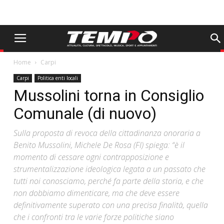
Home
Carpi
Carpi
Politica enti locali
Mussolini torna in Consiglio
Comunale (di nuovo)
Sulla proposta di revoca della cittadinanza onoraria a
Benito Mussolini, Michele De Rosa (FI) spiega: “è il
momento di cessare ogni contrapposizione e
strumentalizzazione ideologica legata a un passato che
tutti noi conosciamo, perché fa parte della storia, e che
non dobbiamo dimenticare, ma che deve essere
definitivamente superato con una precisa finalità, quella
che i confronti tra le varie forze politiche siano