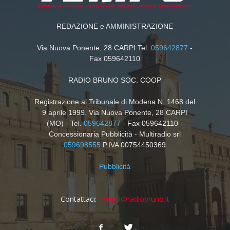
REDAZIONE e AMMINISTRAZIONE
Via Nuova Ponente, 28 CARPI Tel.
059642877
-
Fax 059642110
RADIO BRUNO SOC. COOP
Registrazione al Tribunale di Modena N. 1468 del
9 aprile 1999. Via Nuova Ponente, 28 CARPI
(MO) - Tel.
059642877
- Fax 059642110 -
Concessionaria Pubblicità - Multiradio srl
059698555
P.IVA 00754450369
Pubblicità
Contattaci:
tempo@radiobruno.it