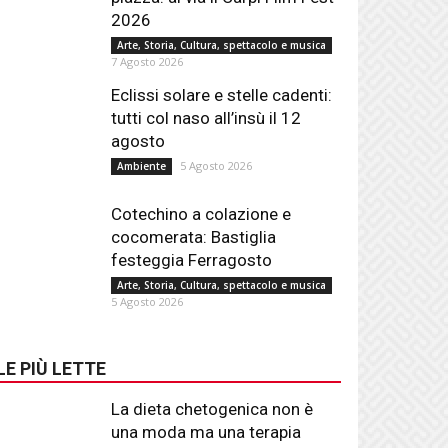
2026
Arte, Storia, Cultura, spettacolo e musica
7 Agosto 2026
Eclissi solare e stelle cadenti:
tutti col naso all’insù il 12
agosto
5 Agosto 2026
Ambiente
Cotechino a colazione e
cocomerata: Bastiglia
festeggia Ferragosto
Arte, Storia, Cultura, spettacolo e musica
5 Agosto 2026
LE PIÙ LETTE
La dieta chetogenica non è
una moda ma una terapia