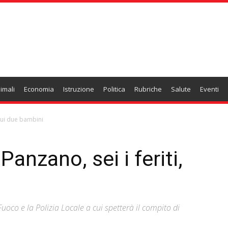
imali
Economia
Istruzione
Politica
Rubriche
Salute
Eventi
 cui due bambini
Panzano, sei i feriti,
 Fuoco e la Polizia Locale a cui spetterà il compito di