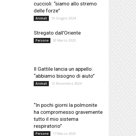
cuccioli: “siamo allo stremo
delle forze”
19 Giugno 2024
Animali
Stregato dall’Oriente
30 Marzo 2020
Persone
Il Gattile lancia un appello:
“abbiamo bisogno di aiuto”
12 Novembre 2024
Animali
“In pochi giorni la polmonite
ha compromesso gravemente
tutto il mio sistema
respiratorio”
17 Marzo 2020
Persone