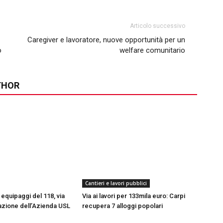
Articolo successivo
Caregiver e lavoratore, nuove opportunità per un
o
welfare comunitario
THOR
Cantieri e lavori pubblici
equipaggi del 118, via
Via ai lavori per 133mila euro: Carpi
azione dell’Azienda USL
recupera 7 alloggi popolari