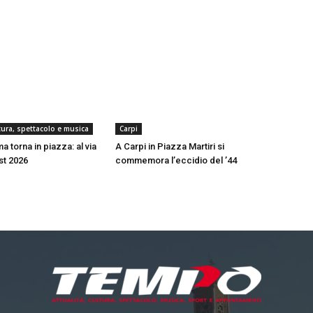
ltura, spettacolo e musica
Carpi
a torna in piazza: al via
A Carpi in Piazza Martiri si
est 2026
commemora l’eccidio del ’44