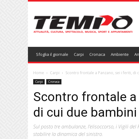
Temponews
Sfoglia il giornale
Carpi
Cronaca
Ambiente
An
Home
Carpi
Scontro frontale a Panzano, sei i feriti, di
Carpi
Cronaca
Scontro frontale a 
di cui due bambini
Sul posto tre ambulanze, l’elisoccorso, i Vigili del
stabilire la dinamica del sinistro.