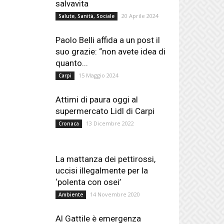
salvavita
20 Aprile 2024
Salute, Sanità, Sociale
Paolo Belli affida a un post il
suo grazie: “non avete idea di
quanto...
15 Maggio 2024
Carpi
Attimi di paura oggi al
supermercato Lidl di Carpi
13 Dicembre 2022
Cronaca
La mattanza dei pettirossi,
uccisi illegalmente per la
‘polenta con osei’
14 Novembre 2020
Ambiente
Al Gattile è emergenza