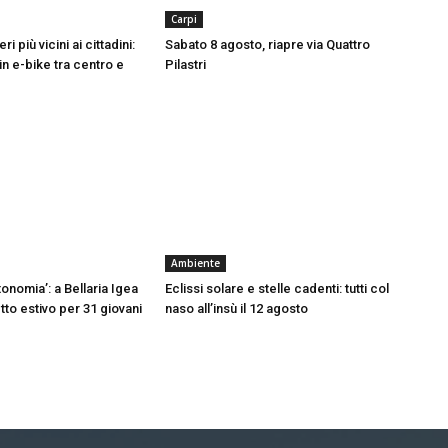
Carpi
ri più vicini ai cittadini:
Sabato 8 agosto, riapre via Quattro
in e-bike tra centro e
Pilastri
Ambiente
onomia’: a Bellaria Igea
Eclissi solare e stelle cadenti: tutti col
tto estivo per 31 giovani
naso all’insù il 12 agosto