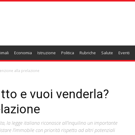
imali
Economia
Istruzione
Politica
Rubriche
Salute
Eventi
tenzione alla prelazione
itto e vuoi venderla?
elazione
, la legge italiana riconosce all’inquilino un importante
uistare l’immobile con priorità rispetto ad altri potenziali