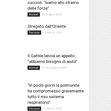
cuccioli: “siamo allo stremo
delle forze”
19 Giugno 2024
Animali
Stregato dall’Oriente
30 Marzo 2020
Persone
Il Gattile lancia un appello:
“abbiamo bisogno di aiuto”
12 Novembre 2024
Animali
“In pochi giorni la polmonite
ha compromesso gravemente
tutto il mio sistema
respiratorio”
17 Marzo 2020
Persone