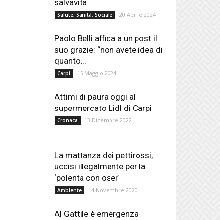
salvavita
20 Aprile 2024
Salute, Sanità, Sociale
Paolo Belli affida a un post il
suo grazie: “non avete idea di
quanto...
15 Maggio 2024
Carpi
Attimi di paura oggi al
supermercato Lidl di Carpi
13 Dicembre 2022
Cronaca
La mattanza dei pettirossi,
uccisi illegalmente per la
‘polenta con osei’
14 Novembre 2020
Ambiente
Al Gattile è emergenza