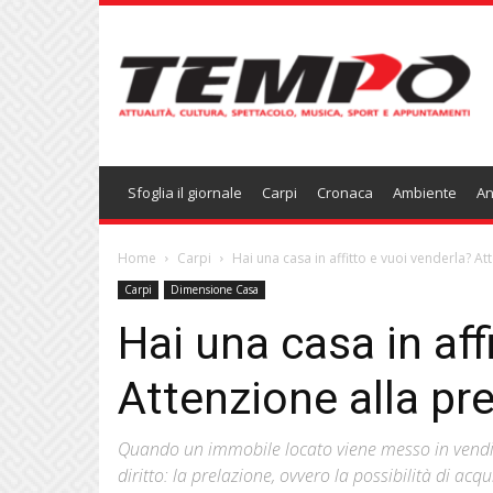
Temponews
Sfoglia il giornale
Carpi
Cronaca
Ambiente
An
Home
Carpi
Hai una casa in affitto e vuoi venderla? At
Carpi
Dimensione Casa
Hai una casa in aff
Attenzione alla pr
Quando un immobile locato viene messo in vendita
diritto: la prelazione, ovvero la possibilità di acq