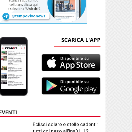
SCARICA L'APP
EVENTI
Eclissi solare e stelle cadenti:
tutti col naso all’insù il 12