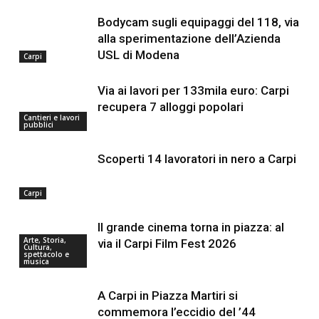
Bodycam sugli equipaggi del 118, via
alla sperimentazione dell’Azienda
USL di Modena
Carpi
Via ai lavori per 133mila euro: Carpi
recupera 7 alloggi popolari
Cantieri e lavori
pubblici
Scoperti 14 lavoratori in nero a Carpi
Carpi
Il grande cinema torna in piazza: al
Arte, Storia,
via il Carpi Film Fest 2026
Cultura,
spettacolo e
musica
A Carpi in Piazza Martiri si
commemora l’eccidio del ’44