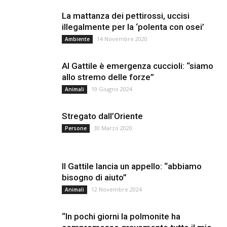
La mattanza dei pettirossi, uccisi
illegalmente per la ‘polenta con osei’
14 Novembre 2020
Ambiente
Al Gattile è emergenza cuccioli: “siamo
allo stremo delle forze”
19 Giugno 2024
Animali
Stregato dall’Oriente
30 Marzo 2020
Persone
Il Gattile lancia un appello: “abbiamo
bisogno di aiuto”
12 Novembre 2024
Animali
“In pochi giorni la polmonite ha