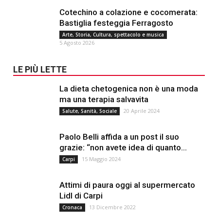
Cotechino a colazione e cocomerata:
Bastiglia festeggia Ferragosto
Arte, Storia, Cultura, spettacolo e musica
5 Agosto 2026
LE PIÙ LETTE
La dieta chetogenica non è una moda
ma una terapia salvavita
20 Aprile 2024
Salute, Sanità, Sociale
Paolo Belli affida a un post il suo
grazie: “non avete idea di quanto...
15 Maggio 2024
Carpi
Attimi di paura oggi al supermercato
Lidl di Carpi
13 Dicembre 2022
Cronaca