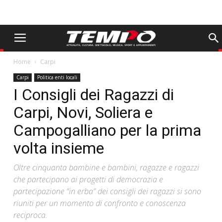
Home
Carpi
Carpi
Politica enti locali
I Consigli dei Ragazzi di
Carpi, Novi, Soliera e
Campogalliano per la prima
volta insieme
Oltre cinquanta bambine e bambini, ragazze e ragazzi
che partecipano ai progetti di democrazia e
partecipazione “in erba” dei consigli dei ragazzi si sono
riuniti per un momento di confronto e conoscenza
reciproca.