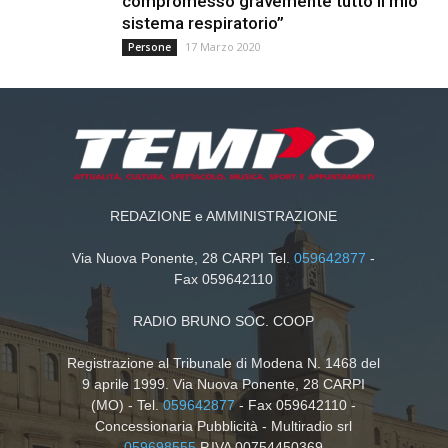
compromesso gravemente tutto il mio
sistema respiratorio”
17 Marzo 2020
Persone
REDAZIONE e AMMINISTRAZIONE
Via Nuova Ponente, 28 CARPI Tel.
059642877
-
Fax 059642110
RADIO BRUNO SOC. COOP
Registrazione al Tribunale di Modena N. 1468 del
9 aprile 1999. Via Nuova Ponente, 28 CARPI
(MO) - Tel.
059642877
- Fax 059642110 -
Concessionaria Pubblicità - Multiradio srl
059698555
P.IVA 00754450369