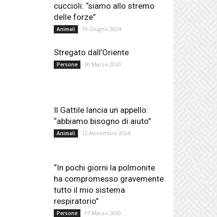
cuccioli: “siamo allo stremo
delle forze”
19 Giugno 2024
Animali
Stregato dall’Oriente
30 Marzo 2020
Persone
Il Gattile lancia un appello:
“abbiamo bisogno di aiuto”
12 Novembre 2024
Animali
“In pochi giorni la polmonite
ha compromesso gravemente
tutto il mio sistema
respiratorio”
17 Marzo 2020
Persone