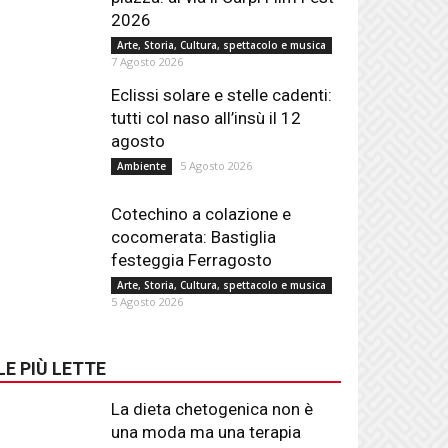
2026
Arte, Storia, Cultura, spettacolo e musica
7 Agosto 2026
Eclissi solare e stelle cadenti:
tutti col naso all’insù il 12
agosto
5 Agosto 2026
Ambiente
Cotechino a colazione e
cocomerata: Bastiglia
festeggia Ferragosto
Arte, Storia, Cultura, spettacolo e musica
5 Agosto 2026
LE PIÙ LETTE
La dieta chetogenica non è
una moda ma una terapia