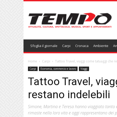
Temponews
Sfoglia il giornale
Carpi
Cronaca
Ambiente
An
Home
Carpi
Tattoo Travel, viaggi come tatuaggi che re
Carpi
Economia, commercio e lavoro
Viaggi
Tattoo Travel, via
restano indelebili
Simone, Martina e Teresa hanno viaggiato tanto e
rimaste nella loro vita e oggi rappresentano dei p