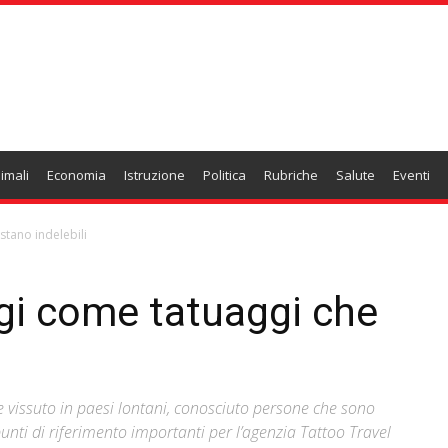
imali
Economia
Istruzione
Politica
Rubriche
Salute
Eventi
stano indelebili
ggi come tatuaggi che
 vissuto in paesi lontani, conosciuto persone che sono
unti di riferimento importanti per l’agenzia Tattoo Travel