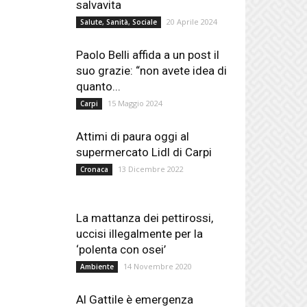
salvavita
20 Aprile 2024
Salute, Sanità, Sociale
Paolo Belli affida a un post il
suo grazie: “non avete idea di
quanto...
15 Maggio 2024
Carpi
Attimi di paura oggi al
supermercato Lidl di Carpi
13 Dicembre 2022
Cronaca
La mattanza dei pettirossi,
uccisi illegalmente per la
‘polenta con osei’
14 Novembre 2020
Ambiente
Al Gattile è emergenza