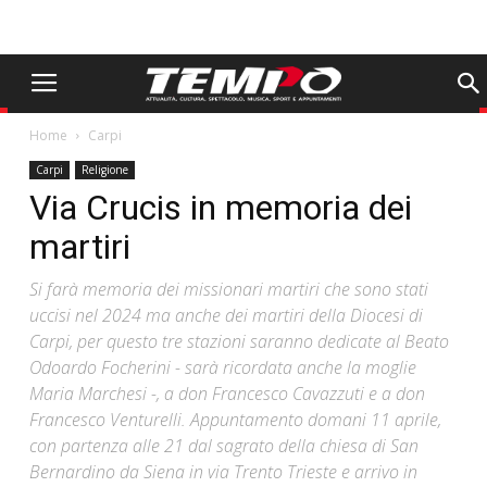
Home
Carpi
Carpi
Religione
Via Crucis in memoria dei
martiri
Si farà memoria dei missionari martiri che sono stati
uccisi nel 2024 ma anche dei martiri della Diocesi di
Carpi, per questo tre stazioni saranno dedicate al Beato
Odoardo Focherini - sarà ricordata anche la moglie
Maria Marchesi -, a don Francesco Cavazzuti e a don
Francesco Venturelli. Appuntamento domani 11 aprile,
con partenza alle 21 dal sagrato della chiesa di San
Bernardino da Siena in via Trento Trieste e arrivo in