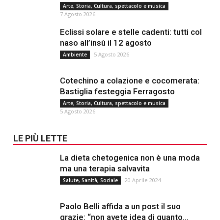
Arte, Storia, Cultura, spettacolo e musica
7 Agosto 2026
Eclissi solare e stelle cadenti: tutti col
naso all’insù il 12 agosto
5 Agosto 2026
Ambiente
Cotechino a colazione e cocomerata:
Bastiglia festeggia Ferragosto
Arte, Storia, Cultura, spettacolo e musica
5 Agosto 2026
LE PIÙ LETTE
La dieta chetogenica non è una moda
ma una terapia salvavita
20 Aprile 2024
Salute, Sanità, Sociale
Paolo Belli affida a un post il suo
grazie: “non avete idea di quanto...