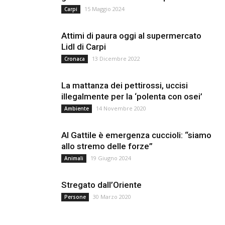
15 Maggio 2024
Carpi
Attimi di paura oggi al supermercato
Lidl di Carpi
13 Dicembre 2022
Cronaca
La mattanza dei pettirossi, uccisi
illegalmente per la ‘polenta con osei’
14 Novembre 2020
Ambiente
Al Gattile è emergenza cuccioli: “siamo
allo stremo delle forze”
19 Giugno 2024
Animali
Stregato dall’Oriente
30 Marzo 2020
Persone