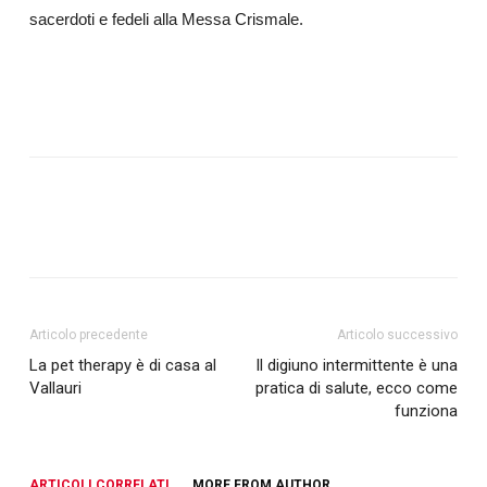
sacerdoti e fedeli alla Messa Crismale.
Articolo precedente
Articolo successivo
La pet therapy è di casa al
Il digiuno intermittente è una
Vallauri
pratica di salute, ecco come
funziona
ARTICOLI CORRELATI
MORE FROM AUTHOR