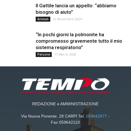
Il Gattile lancia un appello: “abbiamo
bisogno di aiuto”
12 Novembre 2024
Animali
“In pochi giorni la polmonite ha
compromesso gravemente tutto il mio
sistema respiratorio”
17 Marzo 2020
Persone
REDAZIONE e AMMINISTRAZIONE
Via Nuova Ponente, 28 CARPI Tel.
059642877
-
Fax 059642110