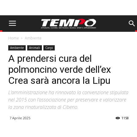
Home
Ambiente
Ambiente
Animali
Carpi
A prendersi cura del
polmoncino verde dell’ex
Crea sarà ancora la Lipu
L’amministrazione ha rinnovato la convenzione stipulata
nel 2015 con l’associazione per preservare e valorizzare
la zona rinaturalizzata di Cibeno.
7 Aprile 2025
1158