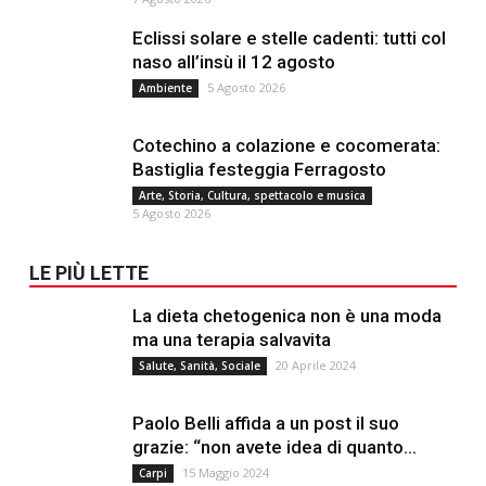
Eclissi solare e stelle cadenti: tutti col
naso all’insù il 12 agosto
5 Agosto 2026
Ambiente
Cotechino a colazione e cocomerata:
Bastiglia festeggia Ferragosto
Arte, Storia, Cultura, spettacolo e musica
5 Agosto 2026
LE PIÙ LETTE
La dieta chetogenica non è una moda
ma una terapia salvavita
20 Aprile 2024
Salute, Sanità, Sociale
Paolo Belli affida a un post il suo
grazie: “non avete idea di quanto...
15 Maggio 2024
Carpi