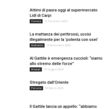
Attimi di paura oggi al supermercato
Lidl di Carpi
13 Dicembre 2022
Cronaca
La mattanza dei pettirossi, uccisi
illegalmente per la ‘polenta con osei’
14 Novembre 2020
Ambiente
Al Gattile è emergenza cuccioli: “siamo
allo stremo delle forze”
19 Giugno 2024
Animali
Stregato dall’Oriente
30 Marzo 2020
Persone
Il Gattile lancia un appello: “abbiamo