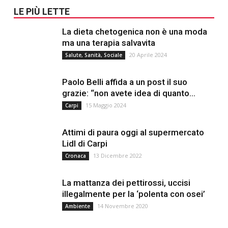
LE PIÙ LETTE
La dieta chetogenica non è una moda
ma una terapia salvavita
20 Aprile 2024
Salute, Sanità, Sociale
Paolo Belli affida a un post il suo
grazie: “non avete idea di quanto...
15 Maggio 2024
Carpi
Attimi di paura oggi al supermercato
Lidl di Carpi
13 Dicembre 2022
Cronaca
La mattanza dei pettirossi, uccisi
illegalmente per la ‘polenta con osei’
14 Novembre 2020
Ambiente