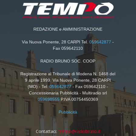
REDAZIONE e AMMINISTRAZIONE
Via Nuova Ponente, 28 CARPI Tel.
059642877
-
Fax 059642110
RADIO BRUNO SOC. COOP
Registrazione al Tribunale di Modena N. 1468 del
9 aprile 1999. Via Nuova Ponente, 28 CARPI
(MO) - Tel.
059642877
- Fax 059642110 -
Concessionaria Pubblicità - Multiradio srl
059698555
P.IVA 00754450369
Pubblicità
Contattaci:
tempo@radiobruno.it