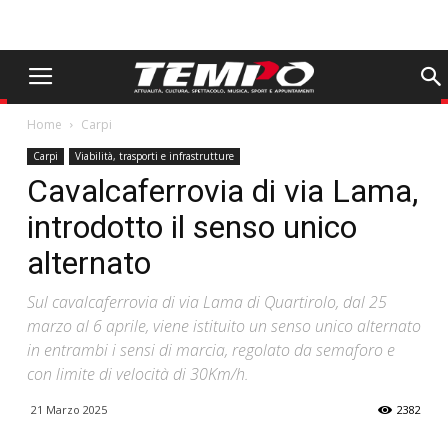
Home
Carpi
Carpi
Viabilità, trasporti e infrastrutture
Cavalcaferrovia di via Lama,
introdotto il senso unico
alternato
Sul cavalcaferrovia di via Lama di Quartirolo, dal 25
marzo al 6 aprile, viene istituito un senso unico alternato
in entrambi i sensi di marcia, regolato da semaforo e
con limite di velocità di 30Km/h.
21 Marzo 2025
2382