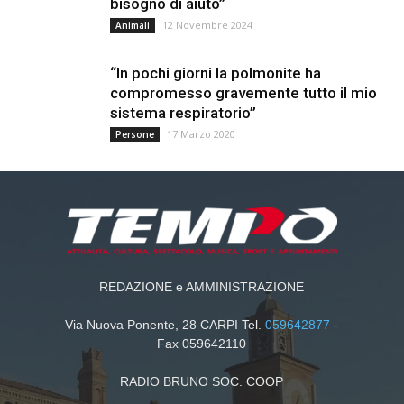
bisogno di aiuto”
12 Novembre 2024
Animali
“In pochi giorni la polmonite ha
compromesso gravemente tutto il mio
sistema respiratorio”
17 Marzo 2020
Persone
REDAZIONE e AMMINISTRAZIONE
Via Nuova Ponente, 28 CARPI Tel.
059642877
-
Fax 059642110
RADIO BRUNO SOC. COOP