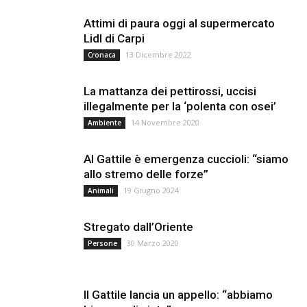
Attimi di paura oggi al supermercato
Lidl di Carpi
13 Dicembre 2022
Cronaca
La mattanza dei pettirossi, uccisi
illegalmente per la ‘polenta con osei’
14 Novembre 2020
Ambiente
Al Gattile è emergenza cuccioli: “siamo
allo stremo delle forze”
19 Giugno 2024
Animali
Stregato dall’Oriente
30 Marzo 2020
Persone
Il Gattile lancia un appello: “abbiamo