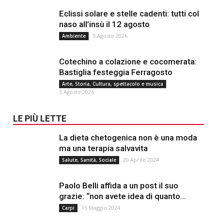
Eclissi solare e stelle cadenti: tutti col
naso all’insù il 12 agosto
5 Agosto 2026
Ambiente
Cotechino a colazione e cocomerata:
Bastiglia festeggia Ferragosto
Arte, Storia, Cultura, spettacolo e musica
5 Agosto 2026
LE PIÙ LETTE
La dieta chetogenica non è una moda
ma una terapia salvavita
20 Aprile 2024
Salute, Sanità, Sociale
Paolo Belli affida a un post il suo
grazie: “non avete idea di quanto...
15 Maggio 2024
Carpi