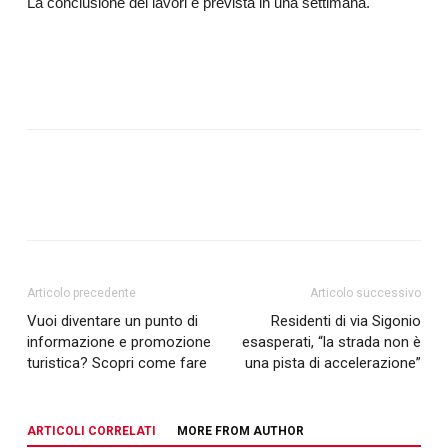
La conclusione dei lavori è prevista in una settimana.
Articolo precedente
Articolo successivo
Vuoi diventare un punto di
Residenti di via Sigonio
informazione e promozione
esasperati, “la strada non è
turistica? Scopri come fare
una pista di accelerazione”
ARTICOLI CORRELATI
MORE FROM AUTHOR