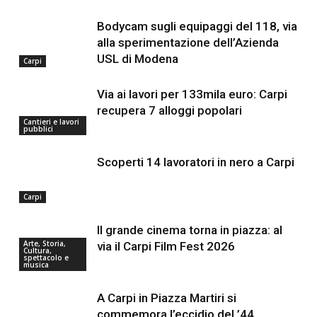
Bodycam sugli equipaggi del 118, via
alla sperimentazione dell’Azienda
USL di Modena
Carpi
Via ai lavori per 133mila euro: Carpi
recupera 7 alloggi popolari
Cantieri e lavori
pubblici
Scoperti 14 lavoratori in nero a Carpi
Carpi
Il grande cinema torna in piazza: al
Arte, Storia,
via il Carpi Film Fest 2026
Cultura,
spettacolo e
musica
A Carpi in Piazza Martiri si
commemora l’eccidio del ’44