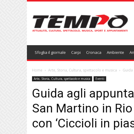
Temponews
Sfoglia il giornale
Carpi
Cronaca
Ambiente
An
Home
Arte, Storia, Cultura, spettacolo e musica
Guida 
Arte, Storia, Cultura, spettacolo e musica
Eventi
Guida agli appunt
San Martino in Rio 
con ‘Ciccioli in pia