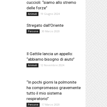
cuccioli: “siamo allo stremo
delle forze”
19 Giugno 2024
Animali
Stregato dall’Oriente
30 Marzo 2020
Persone
Il Gattile lancia un appello:
“abbiamo bisogno di aiuto”
12 Novembre 2024
Animali
“In pochi giorni la polmonite
ha compromesso gravemente
tutto il mio sistema
respiratorio”
17 Marzo 2020
Persone