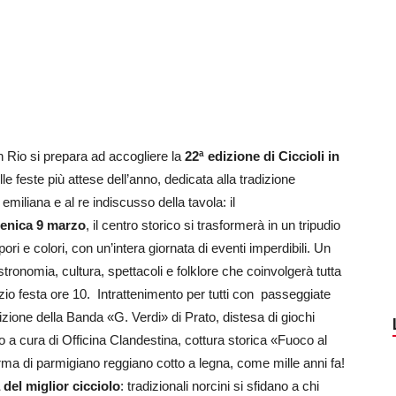
n Rio si prepara ad accogliere la
22ª edizione di Ciccioli in
lle feste più attese dell’anno, dedicata alla tradizione
miliana e al re indiscusso della tavola: il
nica 9 marzo
, il centro storico si trasformerà in un tripudio
pori e colori, con un’intera giornata di eventi imperdibili. Un
stronomia, cultura, spettacoli e folklore che coinvolgerà tutta
nizio festa ore 10. Intrattenimento per tutti con passeggiate
izione della Banda «G. Verdi» di Prato, distesa di giochi
no a cura di Officina Clandestina, cottura storica «Fuoco al
orma di parmigiano reggiano cotto a legna, come mille anni fa!
 del miglior cicciolo
: tradizionali norcini si sfidano a chi