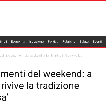
imali
Economia
Istruzione
Politica
Rubriche
Salute
Eventi
agli appuntamenti del weekend: a San Martino in Rio rivive la...
amenti del weekend: a
rivive la tradizione
sa’