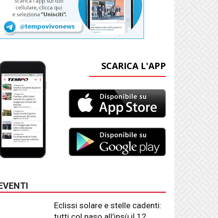
SCARICA L'APP
EVENTI
Eclissi solare e stelle cadenti:
tutti col naso all’insù il 12