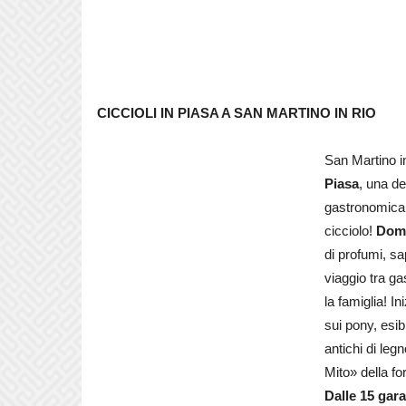
CICCIOLI IN PIASA A SAN MARTINO IN RIO
San Martino i
Piasa
, una de
gastronomica e
cicciolo!
Dome
di profumi, sa
viaggio tra ga
la famiglia! I
sui pony, esib
antichi di leg
Mito» della f
Dalle 15 gara