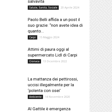
salvavita
20 Aprile 2024
Salute, Sanità, Sociale
Paolo Belli affida a un post il
suo grazie: “non avete idea di
quanto...
15 Maggio 2024
Carpi
Attimi di paura oggi al
supermercato Lidl di Carpi
13 Dicembre 2022
Cronaca
La mattanza dei pettirossi,
uccisi illegalmente per la
‘polenta con osei’
14 Novembre 2020
Ambiente
Al Gattile è emergenza