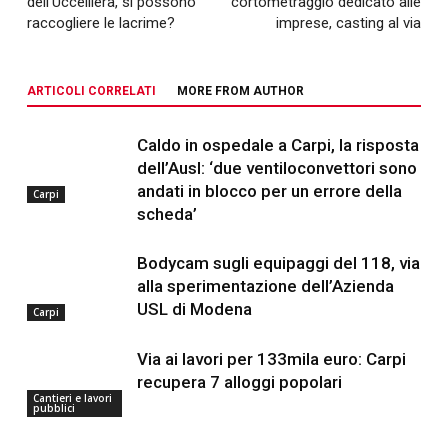
dell’Uccelliera, si possono
cortometraggio dedicato alle
raccogliere le lacrime?
imprese, casting al via
ARTICOLI CORRELATI
MORE FROM AUTHOR
Caldo in ospedale a Carpi, la risposta
dell’Ausl: ‘due ventiloconvettori sono
andati in blocco per un errore della
Carpi
scheda’
Bodycam sugli equipaggi del 118, via
alla sperimentazione dell’Azienda
USL di Modena
Carpi
Via ai lavori per 133mila euro: Carpi
recupera 7 alloggi popolari
Cantieri e lavori
pubblici