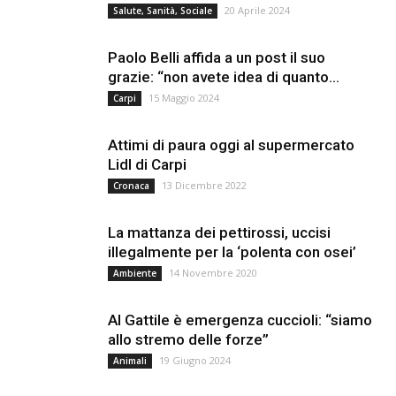
20 Aprile 2024
Salute, Sanità, Sociale
Paolo Belli affida a un post il suo
grazie: “non avete idea di quanto...
15 Maggio 2024
Carpi
Attimi di paura oggi al supermercato
Lidl di Carpi
13 Dicembre 2022
Cronaca
La mattanza dei pettirossi, uccisi
illegalmente per la ‘polenta con osei’
14 Novembre 2020
Ambiente
Al Gattile è emergenza cuccioli: “siamo
allo stremo delle forze”
19 Giugno 2024
Animali