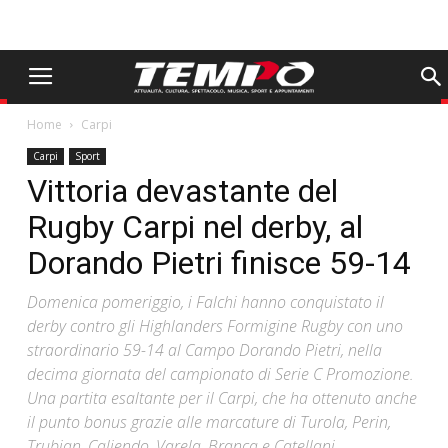
Home
Carpi
Carpi
Sport
Vittoria devastante del
Rugby Carpi nel derby, al
Dorando Pietri finisce 59-14
Domenica pomeriggio, i Falchi hanno conquistato il
derby contro gli Highlanders Formigine Rugby con uno
straordinario 59-14 al Campo Dorando Pietri, nella
decima giornata del campionato di Serie C Promozione.
Una partita esaltante per il Carpi, che ha ottenuto anche
il punto bonus grazie alle marcature di Turola, Perin,
Trubian, Caliendo, Varela, Branca e Catellani,