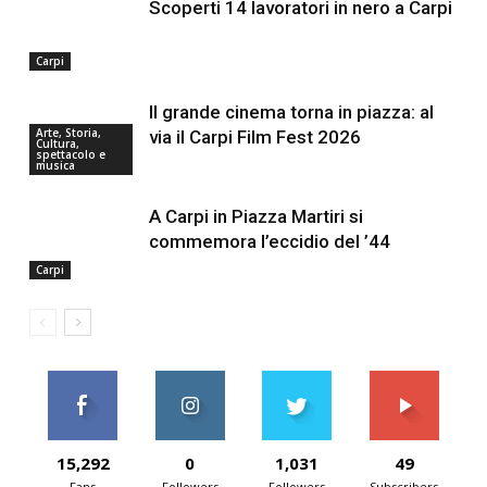
Scoperti 14 lavoratori in nero a Carpi
Carpi
Il grande cinema torna in piazza: al
Arte, Storia,
via il Carpi Film Fest 2026
Cultura,
spettacolo e
musica
A Carpi in Piazza Martiri si
commemora l’eccidio del ’44
Carpi
15,292
0
1,031
49
Fans
Followers
Followers
Subscribers