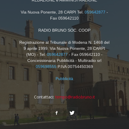
REDAZIONE e AMMINISTRAZIONE
Via Nuova Ponente, 28 CARPI Tel.
059642877
-
Fax 059642110
RADIO BRUNO SOC. COOP
Registrazione al Tribunale di Modena N. 1468 del
9 aprile 1999. Via Nuova Ponente, 28 CARPI
(MO) - Tel.
059642877
- Fax 059642110 -
Concessionaria Pubblicità - Multiradio srl
059698555
P.IVA 00754450369
Pubblicità
Contattaci:
tempo@radiobruno.it