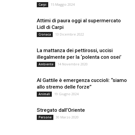
15 Maggio 2024
Carpi
Attimi di paura oggi al supermercato
Lidl di Carpi
13 Dicembre 2022
Cronaca
La mattanza dei pettirossi, uccisi
illegalmente per la ‘polenta con osei’
14 Novembre 2020
Ambiente
Al Gattile è emergenza cuccioli: “siamo
allo stremo delle forze”
19 Giugno 2024
Animali
Stregato dall’Oriente
30 Marzo 2020
Persone