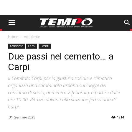
Home
Ambiente
Ambiente
Carpi
Eventi
Due passi nel cemento… a
Carpi
Il Comitato Carpi per la giustizia sociale e climatica
organizza una camminata urbana sui luoghi del
consumo di suolo, domenica 2 febbraio, a partire dalle
ore 10.00. Ritrovo davanti alla stazione ferroviaria di
Carpi.
31 Gennaio 2025
1214