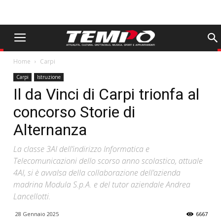
Home
Carpi
Carpi
Istruzione
Il da Vinci di Carpi trionfa al
concorso Storie di
Alternanza
La classe 3AI dell’indirizzo Informatica e
Telecomunicazioni dello scorso anno scolastico, attuale
4AI, si è avvalsa della collaborazione dell’azienda
madrina Modula S.p.A. e del tutor aziendale Andrea
Lancellotti.
28 Gennaio 2025
6667