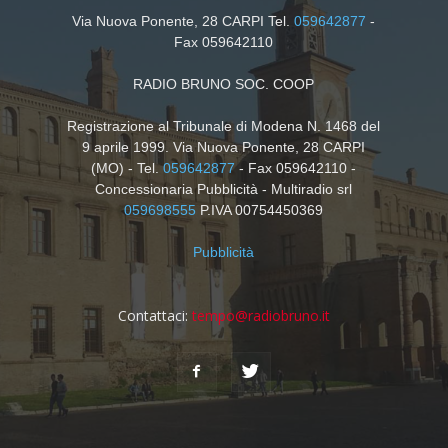
Via Nuova Ponente, 28 CARPI Tel.
059642877
-
Fax 059642110
RADIO BRUNO SOC. COOP
Registrazione al Tribunale di Modena N. 1468 del
9 aprile 1999. Via Nuova Ponente, 28 CARPI
(MO) - Tel.
059642877
- Fax 059642110 -
Concessionaria Pubblicità - Multiradio srl
059698555
P.IVA 00754450369
Pubblicità
Contattaci:
tempo@radiobruno.it