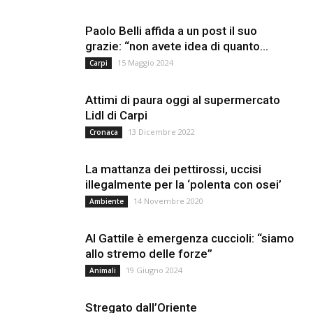
Paolo Belli affida a un post il suo
grazie: “non avete idea di quanto...
15 Maggio 2024
Carpi
Attimi di paura oggi al supermercato
Lidl di Carpi
13 Dicembre 2022
Cronaca
La mattanza dei pettirossi, uccisi
illegalmente per la ‘polenta con osei’
14 Novembre 2020
Ambiente
Al Gattile è emergenza cuccioli: “siamo
allo stremo delle forze”
19 Giugno 2024
Animali
Stregato dall’Oriente