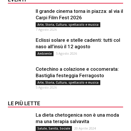
Il grande cinema torna in piazza: al via il
Carpi Film Fest 2026
Arte, Storia, Cultura, spettacolo e musica
7 Agosto 2026
Eclissi solare e stelle cadenti: tutti col
naso all’insù il 12 agosto
5 Agosto 2026
Ambiente
Cotechino a colazione e cocomerata:
Bastiglia festeggia Ferragosto
Arte, Storia, Cultura, spettacolo e musica
5 Agosto 2026
LE PIÙ LETTE
La dieta chetogenica non è una moda
ma una terapia salvavita
20 Aprile 2024
Salute, Sanità, Sociale