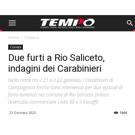
Home
Cronaca
Cronaca
Due furti a Rio Saliceto,
indagini dei Carabinieri
Nella notte tra il 21 e il 22 gennaio, i Carabinieri di
Campagnola Emilia sono intervenuti per due episodi di
furto avvenuti nel comune di Rio Saliceto, presso
l’esercizio commerciale Lodo 60 e il Kecaffè.
22 Gennaio 2025
1664