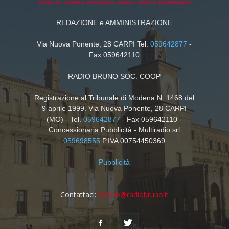
REDAZIONE e AMMINISTRAZIONE
Via Nuova Ponente, 28 CARPI Tel.
059642877
-
Fax 059642110
RADIO BRUNO SOC. COOP
Registrazione al Tribunale di Modena N. 1468 del
9 aprile 1999. Via Nuova Ponente, 28 CARPI
(MO) - Tel.
059642877
- Fax 059642110 -
Concessionaria Pubblicità - Multiradio srl
059698555
P.IVA 00754450369
Pubblicità
Contattaci:
tempo@radiobruno.it