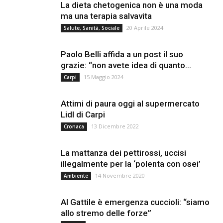
La dieta chetogenica non è una moda
ma una terapia salvavita
20 Aprile 2024
Salute, Sanità, Sociale
Paolo Belli affida a un post il suo
grazie: “non avete idea di quanto...
15 Maggio 2024
Carpi
Attimi di paura oggi al supermercato
Lidl di Carpi
13 Dicembre 2022
Cronaca
La mattanza dei pettirossi, uccisi
illegalmente per la ‘polenta con osei’
14 Novembre 2020
Ambiente
Al Gattile è emergenza cuccioli: “siamo
allo stremo delle forze”