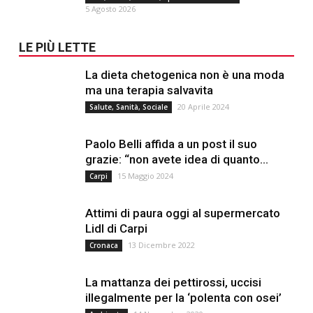
5 Agosto 2026
LE PIÙ LETTE
La dieta chetogenica non è una moda
ma una terapia salvavita
20 Aprile 2024
Salute, Sanità, Sociale
Paolo Belli affida a un post il suo
grazie: “non avete idea di quanto...
15 Maggio 2024
Carpi
Attimi di paura oggi al supermercato
Lidl di Carpi
13 Dicembre 2022
Cronaca
La mattanza dei pettirossi, uccisi
illegalmente per la ‘polenta con osei’