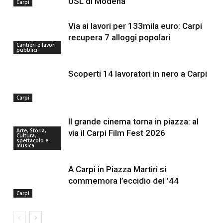
USL di Modena
Carpi
Via ai lavori per 133mila euro: Carpi
recupera 7 alloggi popolari
Cantieri e lavori
pubblici
Scoperti 14 lavoratori in nero a Carpi
Carpi
Il grande cinema torna in piazza: al
Arte, Storia,
via il Carpi Film Fest 2026
Cultura,
spettacolo e
musica
A Carpi in Piazza Martiri si
commemora l’eccidio del ’44
Carpi