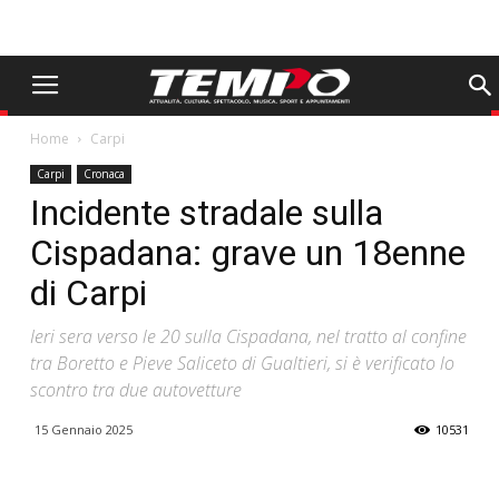
Home
Carpi
Carpi
Cronaca
Incidente stradale sulla
Cispadana: grave un 18enne
di Carpi
Ieri sera verso le 20 sulla Cispadana, nel tratto al confine
tra Boretto e Pieve Saliceto di Gualtieri, si è verificato lo
scontro tra due autovetture
15 Gennaio 2025
10531