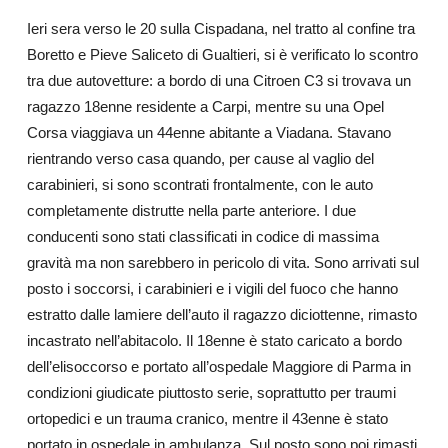
Ieri sera verso le 20 sulla Cispadana, nel tratto al confine tra
Boretto e Pieve Saliceto di Gualtieri, si è verificato lo scontro
tra due autovetture: a bordo di una Citroen C3 si trovava un
ragazzo 18enne residente a Carpi, mentre su una Opel
Corsa viaggiava un 44enne abitante a Viadana. Stavano
rientrando verso casa quando, per cause al vaglio del
carabinieri, si sono scontrati frontalmente, con le auto
completamente distrutte nella parte anteriore. I due
conducenti sono stati classificati in codice di massima
gravità ma non sarebbero in pericolo di vita. Sono arrivati sul
posto i soccorsi, i carabinieri e i vigili del fuoco che hanno
estratto dalle lamiere dell’auto il ragazzo diciottenne, rimasto
incastrato nell’abitacolo. Il 18enne è stato caricato a bordo
dell’elisoccorso e portato all’ospedale Maggiore di Parma in
condizioni giudicate piuttosto serie, soprattutto per traumi
ortopedici e un trauma cranico, mentre il 43enne è stato
portato in ospedale in ambulanza. Sul posto sono poi rimasti