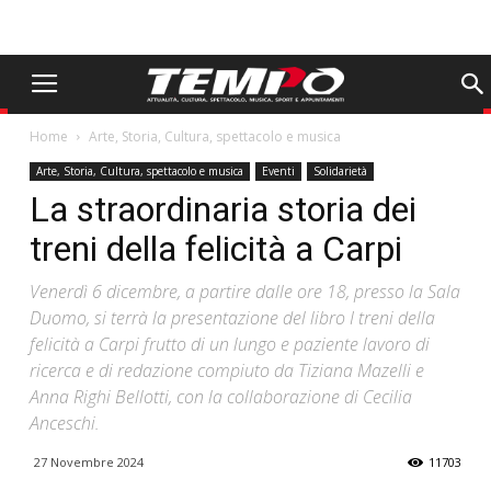
Home
Arte, Storia, Cultura, spettacolo e musica
Arte, Storia, Cultura, spettacolo e musica
Eventi
Solidarietà
La straordinaria storia dei
treni della felicità a Carpi
Venerdì 6 dicembre, a partire dalle ore 18, presso la Sala
Duomo, si terrà la presentazione del libro I treni della
felicità a Carpi frutto di un lungo e paziente lavoro di
ricerca e di redazione compiuto da Tiziana Mazelli e
Anna Righi Bellotti, con la collaborazione di Cecilia
Anceschi.
27 Novembre 2024
11703