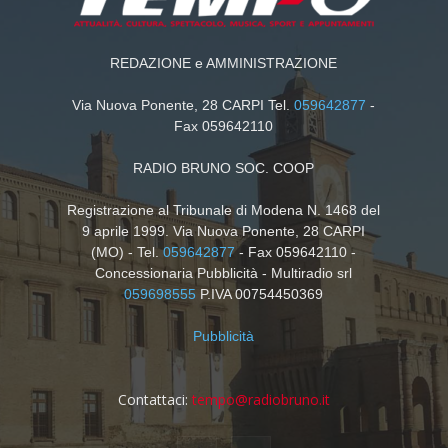
REDAZIONE e AMMINISTRAZIONE
Via Nuova Ponente, 28 CARPI Tel.
059642877
-
Fax 059642110
RADIO BRUNO SOC. COOP
Registrazione al Tribunale di Modena N. 1468 del
9 aprile 1999. Via Nuova Ponente, 28 CARPI
(MO) - Tel.
059642877
- Fax 059642110 -
Concessionaria Pubblicità - Multiradio srl
059698555
P.IVA 00754450369
Pubblicità
Contattaci:
tempo@radiobruno.it