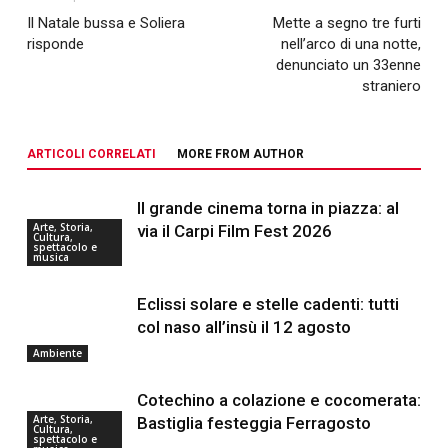
Il Natale bussa e Soliera
Mette a segno tre furti
risponde
nell’arco di una notte,
denunciato un 33enne
straniero
ARTICOLI CORRELATI
MORE FROM AUTHOR
Il grande cinema torna in piazza: al
Arte, Storia,
via il Carpi Film Fest 2026
Cultura,
spettacolo e
musica
Eclissi solare e stelle cadenti: tutti
col naso all’insù il 12 agosto
Ambiente
Cotechino a colazione e cocomerata:
Arte, Storia,
Bastiglia festeggia Ferragosto
Cultura,
spettacolo e