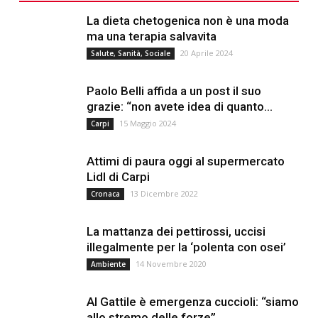
La dieta chetogenica non è una moda
ma una terapia salvavita
20 Aprile 2024
Salute, Sanità, Sociale
Paolo Belli affida a un post il suo
grazie: “non avete idea di quanto...
15 Maggio 2024
Carpi
Attimi di paura oggi al supermercato
Lidl di Carpi
13 Dicembre 2022
Cronaca
La mattanza dei pettirossi, uccisi
illegalmente per la ‘polenta con osei’
14 Novembre 2020
Ambiente
Al Gattile è emergenza cuccioli: “siamo
allo stremo delle forze”