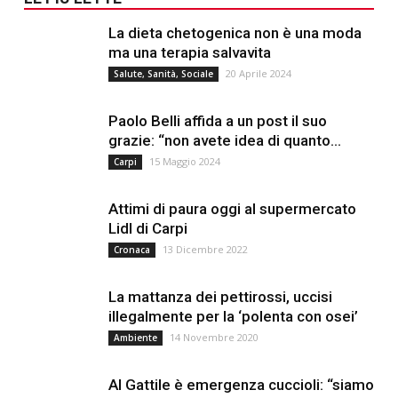
La dieta chetogenica non è una moda
ma una terapia salvavita
20 Aprile 2024
Salute, Sanità, Sociale
Paolo Belli affida a un post il suo
grazie: “non avete idea di quanto...
15 Maggio 2024
Carpi
Attimi di paura oggi al supermercato
Lidl di Carpi
13 Dicembre 2022
Cronaca
La mattanza dei pettirossi, uccisi
illegalmente per la ‘polenta con osei’
14 Novembre 2020
Ambiente
Al Gattile è emergenza cuccioli: “siamo