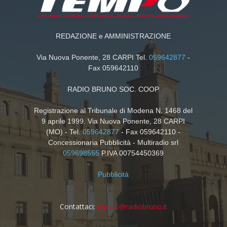
REDAZIONE e AMMINISTRAZIONE
Via Nuova Ponente, 28 CARPI Tel.
059642877
-
Fax 059642110
RADIO BRUNO SOC. COOP
Registrazione al Tribunale di Modena N. 1468 del
9 aprile 1999. Via Nuova Ponente, 28 CARPI
(MO) - Tel.
059642877
- Fax 059642110 -
Concessionaria Pubblicità - Multiradio srl
059698555
P.IVA 00754450369
Pubblicità
Contattaci:
tempo@radiobruno.it