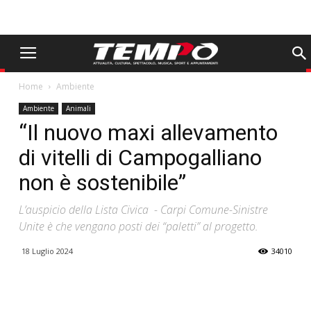
Home
Ambiente
Ambiente
Animali
“Il nuovo maxi allevamento
di vitelli di Campogalliano
non è sostenibile”
L’auspicio della Lista Civica - Carpi Comune-Sinistre
Unite è che vengano posti dei “paletti” al progetto.
18 Luglio 2024
34010