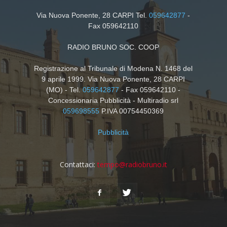
Via Nuova Ponente, 28 CARPI Tel.
059642877
-
Fax 059642110
RADIO BRUNO SOC. COOP
Registrazione al Tribunale di Modena N. 1468 del
9 aprile 1999. Via Nuova Ponente, 28 CARPI
(MO) - Tel.
059642877
- Fax 059642110 -
Concessionaria Pubblicità - Multiradio srl
059698555
P.IVA 00754450369
Pubblicità
Contattaci:
tempo@radiobruno.it