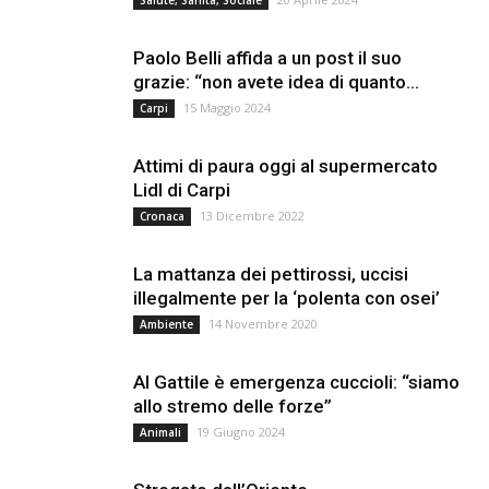
Salute, Sanità, Sociale
Paolo Belli affida a un post il suo
grazie: “non avete idea di quanto...
15 Maggio 2024
Carpi
Attimi di paura oggi al supermercato
Lidl di Carpi
13 Dicembre 2022
Cronaca
La mattanza dei pettirossi, uccisi
illegalmente per la ‘polenta con osei’
14 Novembre 2020
Ambiente
Al Gattile è emergenza cuccioli: “siamo
allo stremo delle forze”
19 Giugno 2024
Animali