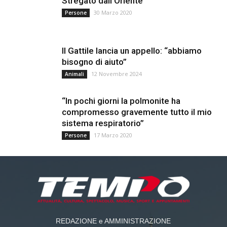
Stregato dall’Oriente
30 Marzo 2020
Persone
Il Gattile lancia un appello: “abbiamo
bisogno di aiuto”
12 Novembre 2024
Animali
“In pochi giorni la polmonite ha
compromesso gravemente tutto il mio
sistema respiratorio”
17 Marzo 2020
Persone
REDAZIONE e AMMINISTRAZIONE