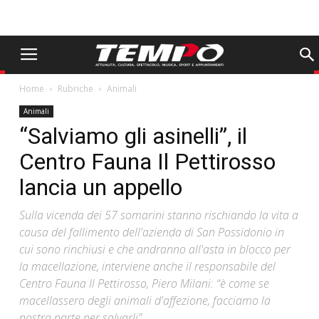
Home
Rubriche
Animali
Animali
“Salviamo gli asinelli”, il
Centro Fauna Il Pettirosso
lancia un appello
Sulla vicenda dei 57 somarini stanno rischiando la vita a
causa del fallimento dell'azienda di San Possidonio in
cui sono rinchiusi e che andranno all'asta in blocco per
la macellazione, interviene anche il responsabile del
Centro Fauna Il Pettirosso, Piero Milani: “è come se
macellassero degli animali d'affezione, facciamo la
nostra parte per salvarli”.