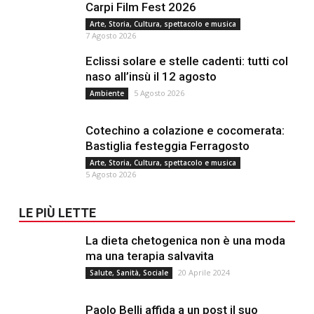
Carpi Film Fest 2026
Arte, Storia, Cultura, spettacolo e musica
7 Agosto 2026
Eclissi solare e stelle cadenti: tutti col
naso all’insù il 12 agosto
5 Agosto 2026
Ambiente
Cotechino a colazione e cocomerata:
Bastiglia festeggia Ferragosto
Arte, Storia, Cultura, spettacolo e musica
5 Agosto 2026
LE PIÙ LETTE
La dieta chetogenica non è una moda
ma una terapia salvavita
20 Aprile 2024
Salute, Sanità, Sociale
Paolo Belli affida a un post il suo