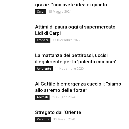
grazie: “non avete idea di quanto...
15 Maggio 2024
Carpi
Attimi di paura oggi al supermercato
Lidl di Carpi
13 Dicembre 2022
Cronaca
La mattanza dei pettirossi, uccisi
illegalmente per la ‘polenta con osei’
14 Novembre 2020
Ambiente
Al Gattile è emergenza cuccioli: “siamo
allo stremo delle forze”
19 Giugno 2024
Animali
Stregato dall’Oriente
30 Marzo 2020
Persone