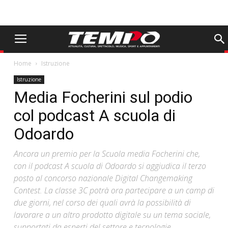
Home
Istruzione
Istruzione
Media Focherini sul podio
col podcast A scuola di
Odoardo
Ancora un premio per la Scuola media Focherini che,
con il podcast A scuola di Odoardo si aggiudica il terzo
posto al concorso nazionale Digital Changemaking
Contest. La classe 3C potrà ora partecipare a un camp di
due giorni, nel corso dei quali avrà la possibilità di
lavorare a un altro prodotto digitale su un tema sociale,
supportati da esperti del settore e tecnologie