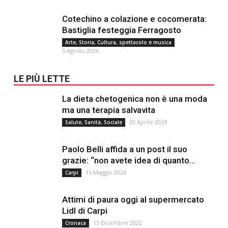
Cotechino a colazione e cocomerata:
Bastiglia festeggia Ferragosto
Arte, Storia, Cultura, spettacolo e musica
5 Agosto 2026
LE PIÙ LETTE
La dieta chetogenica non è una moda
ma una terapia salvavita
20 Aprile 2024
Salute, Sanità, Sociale
Paolo Belli affida a un post il suo
grazie: “non avete idea di quanto...
15 Maggio 2024
Carpi
Attimi di paura oggi al supermercato
Lidl di Carpi
13 Dicembre 2022
Cronaca