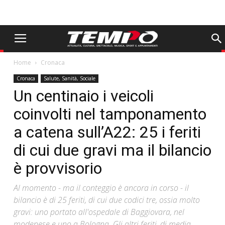
Home
Cronaca
Cronaca
Salute, Sanità, Sociale
Un centinaio i veicoli
coinvolti nel tamponamento
a catena sull’A22: 25 i feriti
di cui due gravi ma il bilancio
è provvisorio
Al momento - ma il conteggio è ancora in corso - il
bilancio è di 25 feriti, di cui due codici tre, ossia molto
gravi: uno portato all'ospedale di Baggiovara, nel
modenese e uno a Bologna. Gli altri feriti, di media