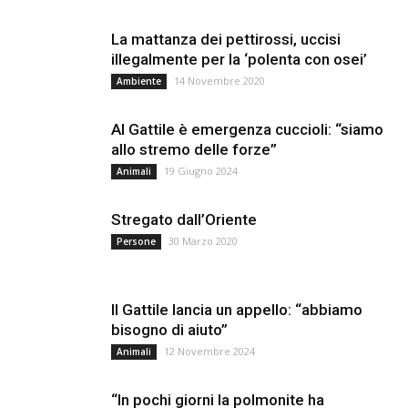
La mattanza dei pettirossi, uccisi
illegalmente per la ‘polenta con osei’
14 Novembre 2020
Ambiente
Al Gattile è emergenza cuccioli: “siamo
allo stremo delle forze”
19 Giugno 2024
Animali
Stregato dall’Oriente
30 Marzo 2020
Persone
Il Gattile lancia un appello: “abbiamo
bisogno di aiuto”
12 Novembre 2024
Animali
“In pochi giorni la polmonite ha