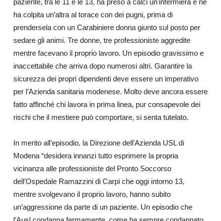
paziente, tra le 11 e le 13, ha preso a calci un’infermiera e ne
ha colpita un’altra al torace con dei pugni, prima di
prendersela con un Carabiniere donna giunto sul posto per
sedare gli animi. Tre donne, tre professioniste aggredite
mentre facevano il proprio lavoro. Un episodio gravissimo e
inaccettabile che arriva dopo numerosi altri. Garantire la
sicurezza dei propri dipendenti deve essere un imperativo
per l’Azienda sanitaria modenese. Molto deve ancora essere
fatto affinché chi lavora in prima linea, pur consapevole dei
rischi che il mestiere può comportare, si senta tutelato.
In merito all’episodio, la Direzione dell’Azienda USL di
Modena “desidera innanzi tutto esprimere la propria
vicinanza alle professioniste del Pronto Soccorso
dell’Ospedale Ramazzini di Carpi che oggi intorno 13,
mentre svolgevano il proprio lavoro, hanno subito
un’aggressione da parte di un paziente. Un episodio che
l’Ausl condanna fermamente, come ha sempre condannato