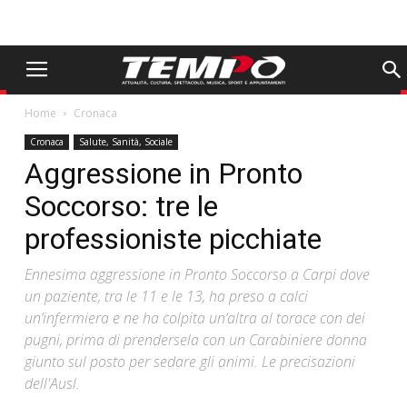
Home
Cronaca
Cronaca
Salute, Sanità, Sociale
Aggressione in Pronto
Soccorso: tre le
professioniste picchiate
Ennesima aggressione in Pronto Soccorso a Carpi dove
un paziente, tra le 11 e le 13, ha preso a calci
un’infermiera e ne ha colpita un’altra al torace con dei
pugni, prima di prendersela con un Carabiniere donna
giunto sul posto per sedare gli animi. Le precisazioni
dell'Ausl.