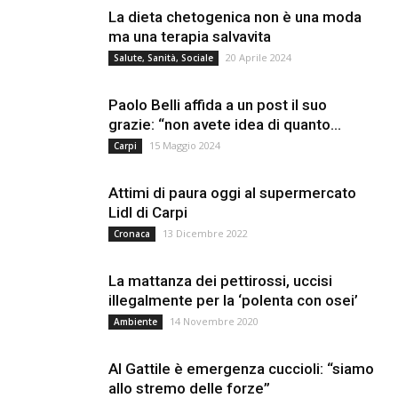
La dieta chetogenica non è una moda
ma una terapia salvavita
20 Aprile 2024
Salute, Sanità, Sociale
Paolo Belli affida a un post il suo
grazie: “non avete idea di quanto...
15 Maggio 2024
Carpi
Attimi di paura oggi al supermercato
Lidl di Carpi
13 Dicembre 2022
Cronaca
La mattanza dei pettirossi, uccisi
illegalmente per la ‘polenta con osei’
14 Novembre 2020
Ambiente
Al Gattile è emergenza cuccioli: “siamo
allo stremo delle forze”