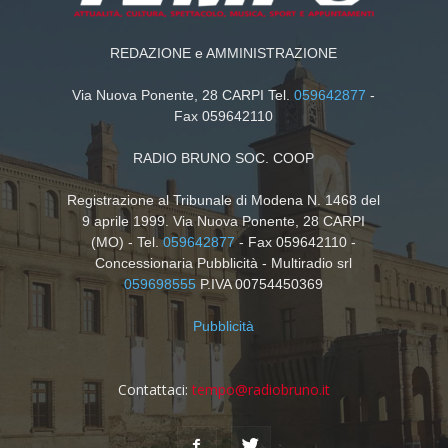
REDAZIONE e AMMINISTRAZIONE
Via Nuova Ponente, 28 CARPI Tel.
059642877
-
Fax 059642110
RADIO BRUNO SOC. COOP
Registrazione al Tribunale di Modena N. 1468 del
9 aprile 1999. Via Nuova Ponente, 28 CARPI
(MO) - Tel.
059642877
- Fax 059642110 -
Concessionaria Pubblicità - Multiradio srl
059698555
P.IVA 00754450369
Pubblicità
Contattaci:
tempo@radiobruno.it