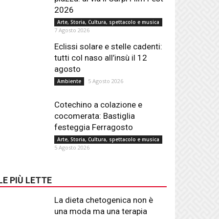
2026
Arte, Storia, Cultura, spettacolo e musica
7 Agosto 2026
Eclissi solare e stelle cadenti:
tutti col naso all’insù il 12
agosto
5 Agosto 2026
Ambiente
Cotechino a colazione e
cocomerata: Bastiglia
festeggia Ferragosto
Arte, Storia, Cultura, spettacolo e musica
5 Agosto 2026
LE PIÙ LETTE
La dieta chetogenica non è
una moda ma una terapia