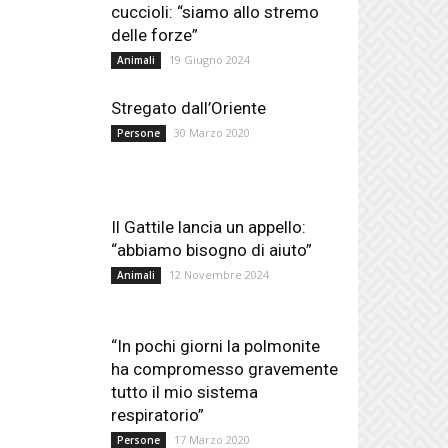
cuccioli: “siamo allo stremo
delle forze”
19 Giugno 2024
Animali
Stregato dall’Oriente
30 Marzo 2020
Persone
Il Gattile lancia un appello:
“abbiamo bisogno di aiuto”
12 Novembre 2024
Animali
“In pochi giorni la polmonite
ha compromesso gravemente
tutto il mio sistema
respiratorio”
17 Marzo 2020
Persone