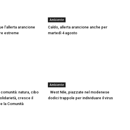
Ambiente
e l’allerta arancione
Caldo, allerta arancione anche per
re estreme
martedì 4 agosto
Ambiente
 comunità: natura, cibo
West Nile, piazzate nel modenese
olidarietà, cresce il
dodici trappole per individuare il virus
re la Comunità