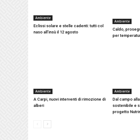
Ambiente
Ambiente
Eclissi solare e stelle cadenti: tutti col
Caldo, prosegu
naso all’insù il 12 agosto
per temperatu
Ambiente
Ambiente
A Carpi, nuovi interventi di rimozione di
Dal campo alla
alberi
sostenibile e s
progetto Nutri