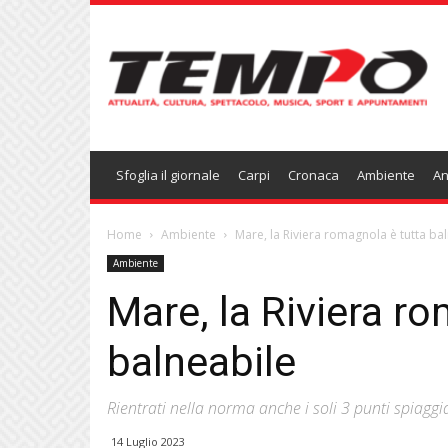
Temponews
Sfoglia il giornale
Carpi
Cronaca
Ambiente
An
Home
Ambiente
Mare, la Riviera romagnola è tutta ba
Ambiente
Mare, la Riviera r
balneabile
Rientrati nella norma anche i soli 3 punti spiaggi
14 Luglio 2023