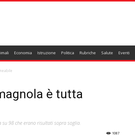
imali
Economia
Istruzione
Politica
Rubriche
Salute
Eventi
lneabile
omagnola è tutta
a su 98 che erano risultati sopra soglia.
1087