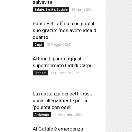
salvavita
20 Aprile 2024
Salute, Sanità, Sociale
Paolo Belli affida a un post il
suo grazie: “non avete idea di
quanto...
15 Maggio 2024
Carpi
Attimi di paura oggi al
supermercato Lidl di Carpi
13 Dicembre 2022
Cronaca
La mattanza dei pettirossi,
uccisi illegalmente per la
‘polenta con osei’
14 Novembre 2020
Ambiente
Al Gattile è emergenza