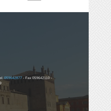
el.
059642877
- Fax 059642110 -
9