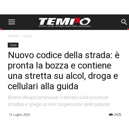
Home
Carpi
Carpi
Nuovo codice della strada: è
pronta la bozza e contiene
una stretta su alcol, droga e
cellulari alla guida
Biserni (Asaps) promuove il decreto sulla sicurezza
stradale e spiega la mini sospensione della patente
12 Luglio 2023
2572