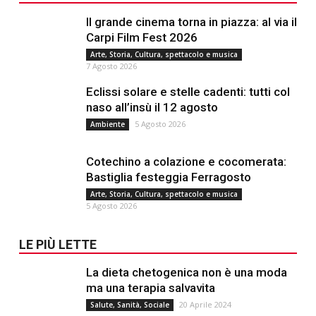
Il grande cinema torna in piazza: al via il
Carpi Film Fest 2026
Arte, Storia, Cultura, spettacolo e musica
7 Agosto 2026
Eclissi solare e stelle cadenti: tutti col
naso all’insù il 12 agosto
5 Agosto 2026
Ambiente
Cotechino a colazione e cocomerata:
Bastiglia festeggia Ferragosto
Arte, Storia, Cultura, spettacolo e musica
5 Agosto 2026
LE PIÙ LETTE
La dieta chetogenica non è una moda
ma una terapia salvavita
20 Aprile 2024
Salute, Sanità, Sociale