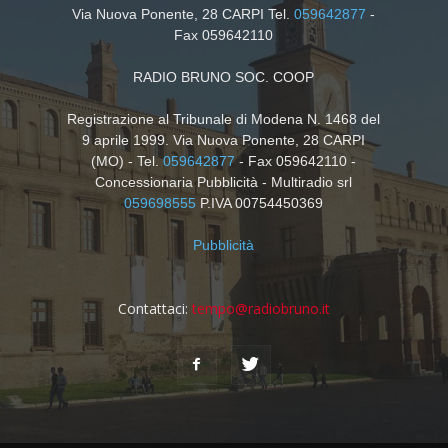
Via Nuova Ponente, 28 CARPI Tel.
059642877
-
Fax 059642110
RADIO BRUNO SOC. COOP
Registrazione al Tribunale di Modena N. 1468 del
9 aprile 1999. Via Nuova Ponente, 28 CARPI
(MO) - Tel.
059642877
- Fax 059642110 -
Concessionaria Pubblicità - Multiradio srl
059698555
P.IVA 00754450369
Pubblicità
Contattaci:
tempo@radiobruno.it