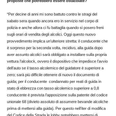
proposte che potrebbero essere ostacolate?
“Per decine di anni mi sono battuto contro le stragi del
sabato sera quando ancora ero in servizio nel corpo di
polizia e anche allora ci fu battaglia quando si posero freni
sugli orari di vendita degli alcolici. Oggi questo nuovo
provvedimento implica un’ulteriore stretta: il conducente che
è sorpreso per la seconda volta, recidivo, alla guida dopo
aver assunto alcolici sarà obbligato a installare sulla propria
vettura l’alcolock, ovvero il dispositivo che impedisce l’avvio
dell’auto se il tasso alcolemico del guidatore è superiore a
zero; sarà più difficile ottenere di nuovo il documento di
guida; per il conducente condannato per reati di guida in
stato di ebbrezza con tasso alcolemico superiore a 0,8
conducente è prevista l’apposizione sulla patente del codice
unionale 68 (divieto assoluto di assumere bevande alcoliche
prima di mettersi alla guida). Per questo nell’iter di modifica
del Codice della Strada le lobby potrebbero mettersi di