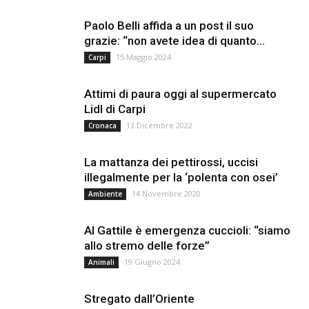
Paolo Belli affida a un post il suo
grazie: “non avete idea di quanto...
15 Maggio 2024
Carpi
Attimi di paura oggi al supermercato
Lidl di Carpi
13 Dicembre 2022
Cronaca
La mattanza dei pettirossi, uccisi
illegalmente per la ‘polenta con osei’
14 Novembre 2020
Ambiente
Al Gattile è emergenza cuccioli: “siamo
allo stremo delle forze”
19 Giugno 2024
Animali
Stregato dall’Oriente