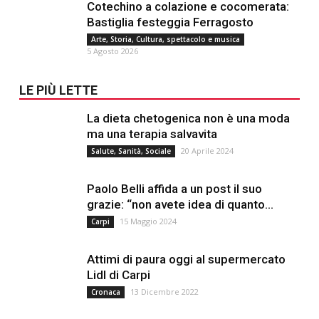
Cotechino a colazione e cocomerata:
Bastiglia festeggia Ferragosto
Arte, Storia, Cultura, spettacolo e musica
5 Agosto 2026
LE PIÙ LETTE
La dieta chetogenica non è una moda
ma una terapia salvavita
20 Aprile 2024
Salute, Sanità, Sociale
Paolo Belli affida a un post il suo
grazie: “non avete idea di quanto...
15 Maggio 2024
Carpi
Attimi di paura oggi al supermercato
Lidl di Carpi
13 Dicembre 2022
Cronaca