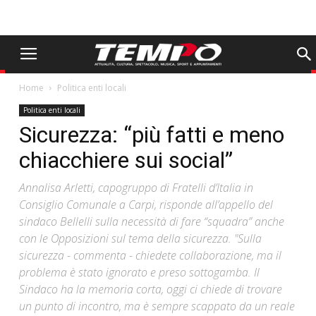
Home
Politica enti locali
Politica enti locali
Sicurezza: “più fatti e meno
chiacchiere sui social”
Annalisa Arletti, capogruppo di Fratelli d’Italia in
Consiglio Comunale a Carpi, risponde all’appello del
sindaco Bellelli sulla necessità di fare “squadra” anche
con le Opposizioni sul tema della sicurezza. "Sulla
sicurezza - commenta - chiedete collaborazione, ma il
problema è stato ignorato e preso sottogamba. Il
Sindaco ha la memoria corta, oggi ci chiede di trovare
un punto di incontro, ma è sempre scappato da un reale