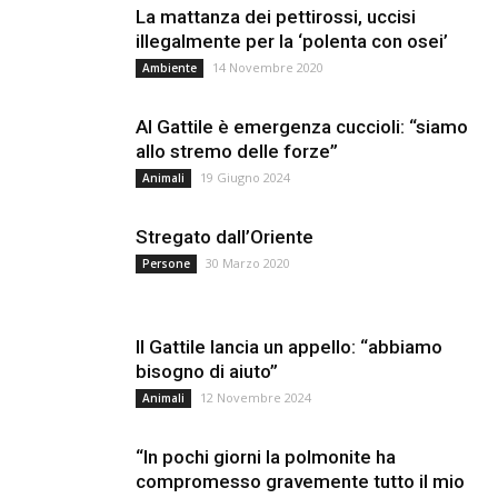
La mattanza dei pettirossi, uccisi
illegalmente per la ‘polenta con osei’
14 Novembre 2020
Ambiente
Al Gattile è emergenza cuccioli: “siamo
allo stremo delle forze”
19 Giugno 2024
Animali
Stregato dall’Oriente
30 Marzo 2020
Persone
Il Gattile lancia un appello: “abbiamo
bisogno di aiuto”
12 Novembre 2024
Animali
“In pochi giorni la polmonite ha
compromesso gravemente tutto il mio