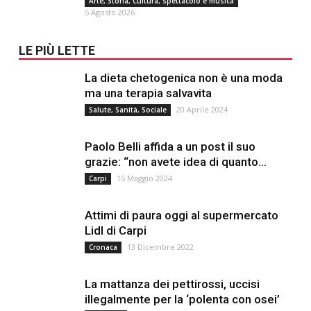
Arte, Storia, Cultura, spettacolo e musica
5 Agosto 2026
LE PIÙ LETTE
La dieta chetogenica non è una moda
ma una terapia salvavita
20 Aprile 2024
Salute, Sanità, Sociale
Paolo Belli affida a un post il suo
grazie: “non avete idea di quanto...
15 Maggio 2024
Carpi
Attimi di paura oggi al supermercato
Lidl di Carpi
13 Dicembre 2022
Cronaca
La mattanza dei pettirossi, uccisi
illegalmente per la ‘polenta con osei’