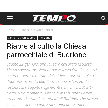
Home
Cantieri e lavori pubblici
Cantieri e lavori pubblici
Religione
Riapre al culto la Chiesa
parrocchiale di Budrione
Sabato 22 gennaio, alle 16, sarà celebrata la Santa
Messa solenne, presieduta dal vescovo Erio Castellucci,
per la riapertura al culto della Chiesa parrocchiale di
Budrione, dedicata alla Conversione di San Paolo,
restaurata a seguito degli eventi sismici del 2012. Si
tratta di un momento particolarmente atteso e ben
preparato da tutta la comunità di Budrione che ritrova
la sua chiesa dopo quasi dieci anni dal sisma del