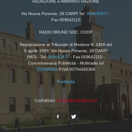
REDAZIONE e AMMINISTRAZIONE
Via Nuova Ponente, 28 CARPI Tel.
059642877
-
Fax 059642110
RADIO BRUNO SOC. COOP
Registrazione al Tribunale di Modena N. 1468 del
9 aprile 1999. Via Nuova Ponente, 28 CARPI
(MO) - Tel.
059642877
- Fax 059642110 -
Concessionaria Pubblicità - Multiradio srl
059698555
P.IVA 00754450369
Pubblicità
Contattaci:
tempo@radiobruno.it