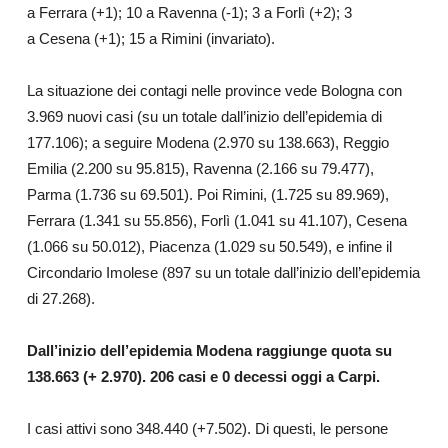
a Ferrara (+1); 10 a Ravenna (-1); 3 a Forlì (+2); 3
a Cesena (+1); 15 a Rimini (invariato).
La situazione dei contagi nelle province vede Bologna con
3.969 nuovi casi (su un totale dall’inizio dell’epidemia di
177.106); a seguire Modena (2.970 su 138.663), Reggio
Emilia (2.200 su 95.815), Ravenna (2.166 su 79.477),
Parma (1.736 su 69.501). Poi Rimini, (1.725 su 89.969),
Ferrara (1.341 su 55.856), Forlì (1.041 su 41.107), Cesena
(1.066 su 50.012), Piacenza (1.029 su 50.549), e infine il
Circondario Imolese (897 su un totale dall’inizio dell’epidemia
di 27.268).
Dall’inizio dell’epidemia Modena raggiunge quota
su
138.663
(+
2.970
).
206 casi e 0 decessi oggi a Carpi.
I casi attivi sono 348.440 (+7.502). Di questi, le persone