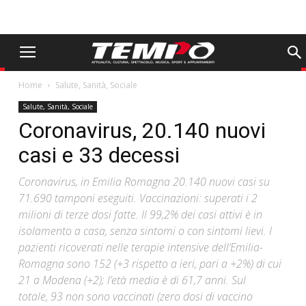
Home
Salute, Sanità, Sociale
Salute, Sanità, Sociale
Coronavirus, 20.140 nuovi
casi e 33 decessi
Coronavirus, in Emilia Romagna 20.140 nuovi casi su
71.690 tamponi eseguiti. Vaccinazioni: superati i 2
milioni di terze dosi fatte. Il 99,2% dei casi attivi è in
isolamento a casa, senza sintomi o con sintomi lievi. I
pazienti ricoverati nelle terapie intensive dell’Emilia-
Romagna sono 152 (+3 rispetto a ieri, pari a +2%) di cui
21 a Modena (+2); l’età media è di 61,7 anni. Sul
totale, 93 non sono vaccinati (zero dosi di vaccino