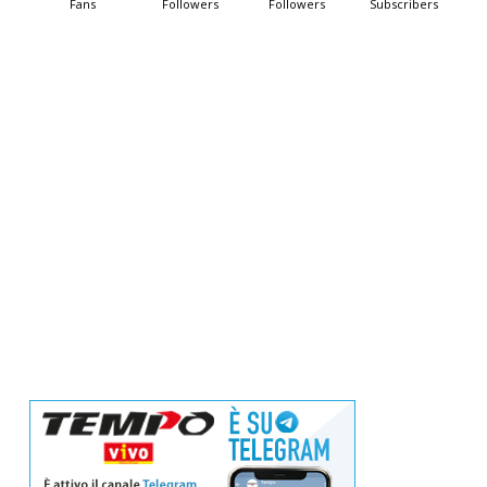
Fans
Followers
Followers
Subscribers