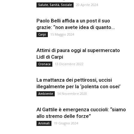
20 Aprile 2024
Salute, Sanità, Sociale
Paolo Belli affida a un post il suo
grazie: “non avete idea di quanto...
15 Maggio 2024
Carpi
Attimi di paura oggi al supermercato
Lidl di Carpi
13 Dicembre 2022
Cronaca
La mattanza dei pettirossi, uccisi
illegalmente per la ‘polenta con osei’
14 Novembre 2020
Ambiente
Al Gattile è emergenza cuccioli: “siamo
allo stremo delle forze”
19 Giugno 2024
Animali