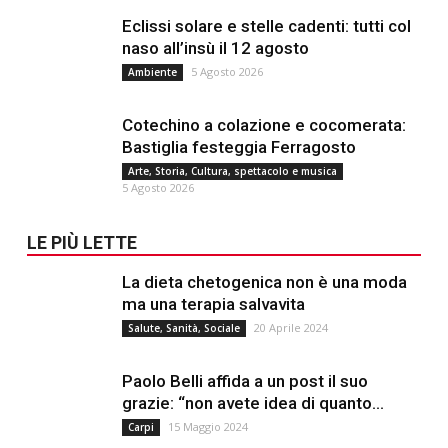
Eclissi solare e stelle cadenti: tutti col
naso all’insù il 12 agosto
5 Agosto 2026
Ambiente
Cotechino a colazione e cocomerata:
Bastiglia festeggia Ferragosto
Arte, Storia, Cultura, spettacolo e musica
5 Agosto 2026
LE PIÙ LETTE
La dieta chetogenica non è una moda
ma una terapia salvavita
20 Aprile 2024
Salute, Sanità, Sociale
Paolo Belli affida a un post il suo
grazie: “non avete idea di quanto...
15 Maggio 2024
Carpi