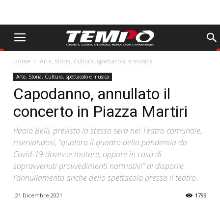
Home
Arte, Storia, Cultura, spettacolo e musica
Arte, Storia, Cultura, spettacolo e musica
Capodanno, annullato il
concerto in Piazza Martiri
Paolo Belli, previsto la stessa sera nel Teatro comunale,
riservandosi, “qualora il quadro della pandemia da
Covid-19 dovesse mutare, oppure in caso di
sopravvenuti provvedimenti normativi” di disporre
l’annullamento anche dello spettacolo presso il teatro.
21 Dicembre 2021
1799