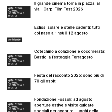
Il grande cinema torna in piazza: al
Arte, Storia,
via il Carpi Film Fest 2026
Cultura,
spettacolo e
musica
Eclissi solare e stelle cadenti: tutti
col naso all’insù il 12 agosto
Ambiente
Cotechino a colazione e cocomerata:
Arte, Storia,
Bastiglia festeggia Ferragosto
Cultura,
spettacolo e
musica
Festa del racconto 2026: sono più di
Arte, Storia,
70 gli ospiti
Cultura,
spettacolo e
musica
Fondazione Fossoli: ad agosto
Arte, Storia,
aperture estive e visite guidate
Cultura,
spettacolo e
speciali per scoprire i luoghi della
musica