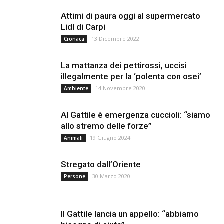
Attimi di paura oggi al supermercato
Lidl di Carpi
13 Dicembre 2022
Cronaca
La mattanza dei pettirossi, uccisi
illegalmente per la ‘polenta con osei’
14 Novembre 2020
Ambiente
Al Gattile è emergenza cuccioli: “siamo
allo stremo delle forze”
19 Giugno 2024
Animali
Stregato dall’Oriente
30 Marzo 2020
Persone
Il Gattile lancia un appello: “abbiamo