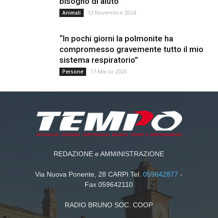
bisogno di aiuto”
12 Novembre 2024
Animali
“In pochi giorni la polmonite ha
compromesso gravemente tutto il mio
sistema respiratorio”
17 Marzo 2020
Persone
REDAZIONE e AMMINISTRAZIONE
Via Nuova Ponente, 28 CARPI Tel.
059642877
-
Fax 059642110
RADIO BRUNO SOC. COOP