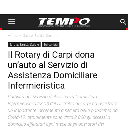
Home
Salute, Sanità, Sociale
Salute, Sanità, Sociale
Solidarietà
Il Rotary di Carpi dona
un’auto al Servizio di
Assistenza Domiciliare
Infermieristica
L’attività del Servizio di Assistenza Domiciliare
Infermieristica (SADI) del Distretto di Carpi ha registrato
un importante incremento a seguito della pandemia da
Covid-19: attualmente sono circa 2.000 gli accessi a
domicilio effettuati ogni mese dagli operatori del