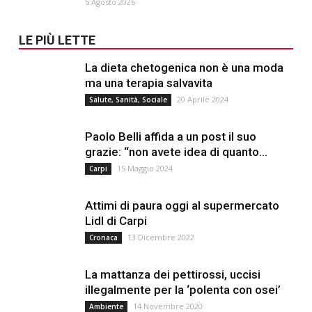
5 Agosto 2026
LE PIÙ LETTE
La dieta chetogenica non è una moda
ma una terapia salvavita
20 Aprile 2024
Salute, Sanità, Sociale
Paolo Belli affida a un post il suo
grazie: “non avete idea di quanto...
15 Maggio 2024
Carpi
Attimi di paura oggi al supermercato
Lidl di Carpi
13 Dicembre 2022
Cronaca
La mattanza dei pettirossi, uccisi
illegalmente per la ‘polenta con osei’
14 Novembre 2020
Ambiente